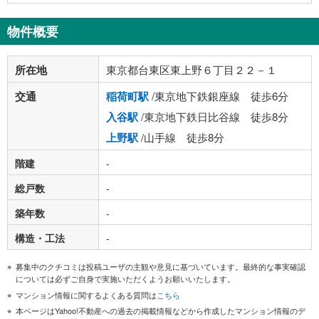
物件概要
所在地
東京都台東区東上野６丁目２２－１
交通
稲荷町駅
/東京地下鉄銀座線 徒歩6分
入谷駅
/東京地下鉄日比谷線 徒歩8分
上野駅
/山手線 徒歩8分
階建
-
総戸数
-
築年数
-
構造・工法
-
募集中のクチコミは投稿ユーザの主観や意見に基づいています。最終的な事実確認
については必ずご自身で実施いただくようお願いいたします。
マンション情報に関するよくある質問は
こちら
本ページはYahoo!不動産への過去の掲載情報などから作成したマンション情報のデ