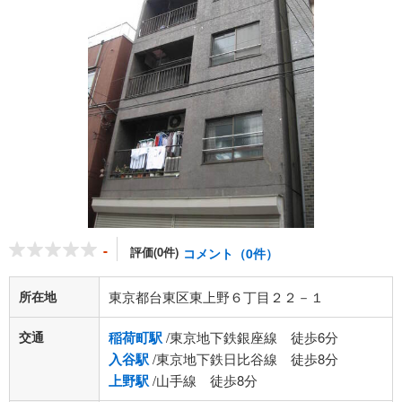
-
評価(0件)
コメント（0件）
所在地
東京都台東区東上野６丁目２２－１
交通
稲荷町駅
/東京地下鉄銀座線 徒歩6分
入谷駅
/東京地下鉄日比谷線 徒歩8分
上野駅
/山手線 徒歩8分