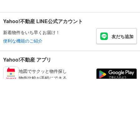
Yahoo!不動産 LINE公式アカウント
新着物件をいち早くお届け！
友だち追加
便利な機能のご紹介
Yahoo!不動産 アプリ
地図でサクッと物件探し
物件比較が手軽にできる
台東区の不動産情報を探す
不動産・住宅
賃貸住宅
暮らしのお役立ち情報
新築マンション
マンションカタログ
中古マンション
教えて！住まいの先生