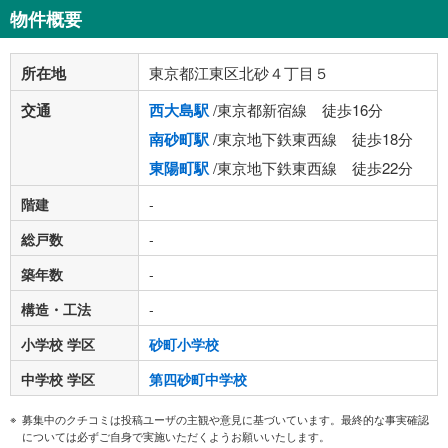
物件概要
所在地
東京都江東区北砂４丁目５
交通
西大島駅
/東京都新宿線 徒歩16分
南砂町駅
/東京地下鉄東西線 徒歩18分
東陽町駅
/東京地下鉄東西線 徒歩22分
階建
-
総戸数
-
築年数
-
構造・工法
-
小学校 学区
砂町小学校
中学校 学区
第四砂町中学校
募集中のクチコミは投稿ユーザの主観や意見に基づいています。最終的な事実確認
については必ずご自身で実施いただくようお願いいたします。