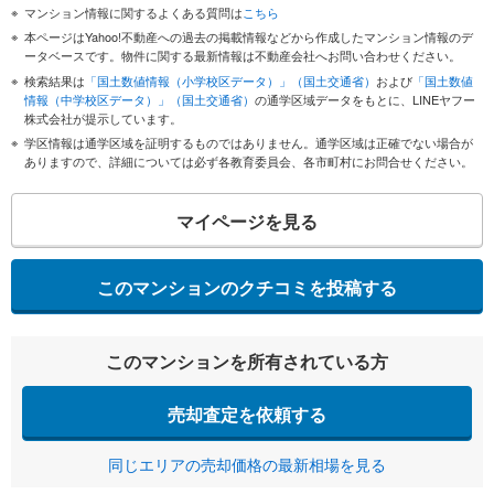
マンション情報に関するよくある質問は
こちら
本ページはYahoo!不動産への過去の掲載情報などから作成したマンション情報のデ
ータベースです。物件に関する最新情報は不動産会社へお問い合わせください。
検索結果は
「国土数値情報（小学校区データ）」（国土交通省）
および
「国土数値
情報（中学校区データ）」（国土交通省）
の通学区域データをもとに、LINEヤフー
株式会社が提示しています。
学区情報は通学区域を証明するものではありません。通学区域は正確でない場合が
ありますので、詳細については必ず各教育委員会、各市町村にお問合せください。
マイページを見る
このマンションのクチコミを投稿する
このマンションを所有されている方
売却査定を依頼する
同じエリアの売却価格の最新相場を見る