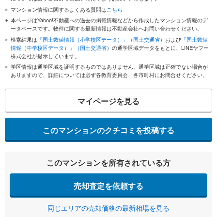
マンション情報に関するよくある質問は
こちら
本ページはYahoo!不動産への過去の掲載情報などから作成したマンション情報のデ
ータベースです。物件に関する最新情報は不動産会社へお問い合わせください。
検索結果は
「国土数値情報（小学校区データ）」（国土交通省）
および
「国土数値
情報（中学校区データ）」（国土交通省）
の通学区域データをもとに、LINEヤフー
株式会社が提示しています。
学区情報は通学区域を証明するものではありません。通学区域は正確でない場合が
ありますので、詳細については必ず各教育委員会、各市町村にお問合せください。
マイページを見る
このマンションのクチコミを投稿する
このマンションを所有されている方
売却査定を依頼する
同じエリアの売却価格の最新相場を見る