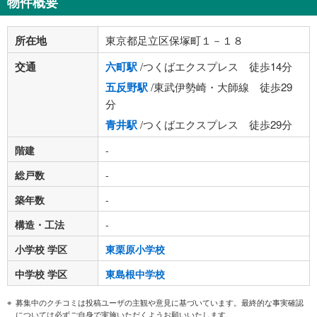
物件概要
所在地
東京都足立区保塚町１－１８
交通
六町駅
/つくばエクスプレス 徒歩14分
五反野駅
/東武伊勢崎・大師線 徒歩29
分
青井駅
/つくばエクスプレス 徒歩29分
階建
-
総戸数
-
築年数
-
構造・工法
-
小学校 学区
東栗原小学校
中学校 学区
東島根中学校
募集中のクチコミは投稿ユーザの主観や意見に基づいています。最終的な事実確認
については必ずご自身で実施いただくようお願いいたします。