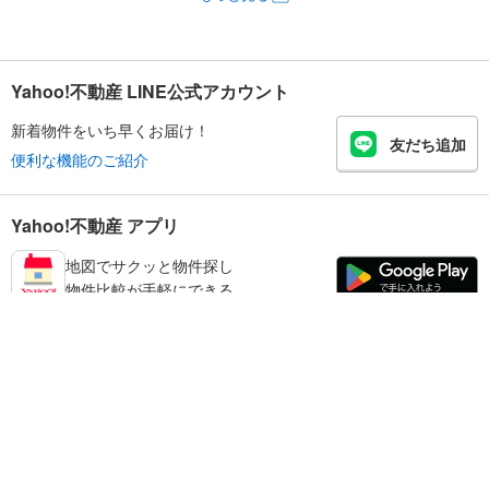
Yahoo!不動産 LINE公式アカウント
新着物件をいち早くお届け！
友だち追加
便利な機能のご紹介
Yahoo!不動産 アプリ
地図でサクッと物件探し
物件比較が手軽にできる
磯城郡川西町の不動産情報を探す
不動産・住宅
賃貸住宅
暮らしのお役立ち情報
新築マンション
マンションカタログ
中古マンション
教えて！住まいの先生