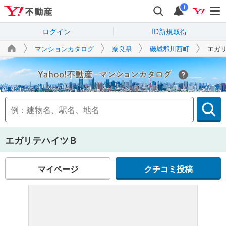
i
ログイン
ID新規取得
マンションカタログ
奈良県
磯城郡川西町
エガ
Yahoo!不動産
エガリテハイツＢ
マイページ
クチコミ投稿