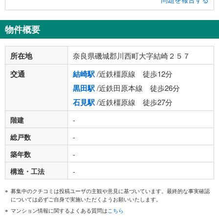
物件概要
所在地
奈良県磯城郡川西町大字結崎２５７
交通
結崎駅
/近鉄橿原線 徒歩12分
黒田駅
/近鉄田原本線 徒歩26分
石見駅
/近鉄橿原線 徒歩27分
階建
-
総戸数
-
築年数
-
構造・工法
-
募集中のクチコミは投稿ユーザの主観や意見に基づいています。最終的な事実確認
については必ずご自身で実施いただくようお願いいたします。
マンション情報に関するよくある質問は
こちら