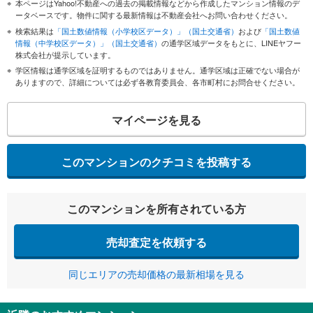
本ページはYahoo!不動産への過去の掲載情報などから作成したマンション情報のデ
ータベースです。物件に関する最新情報は不動産会社へお問い合わせください。
検索結果は
「国土数値情報（小学校区データ）」（国土交通省）
および
「国土数値
情報（中学校区データ）」（国土交通省）
の通学区域データをもとに、LINEヤフー
株式会社が提示しています。
学区情報は通学区域を証明するものではありません。通学区域は正確でない場合が
ありますので、詳細については必ず各教育委員会、各市町村にお問合せください。
マイページを見る
このマンションのクチコミを投稿する
このマンションを所有されている方
売却査定を依頼する
同じエリアの売却価格の最新相場を見る