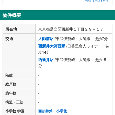
物件概要
所在地
東京都足立区西新井１丁目２９－１７
交通
大師前駅
/東武伊勢崎・大師線 徒歩7分
西新井大師西駅
/日暮里舎人ライナー 徒
歩14分
西新井駅
/東武伊勢崎・大師線 徒歩15
分
階建
-
総戸数
-
築年数
-
構造・工法
-
小学校 学区
西新井第一小学校