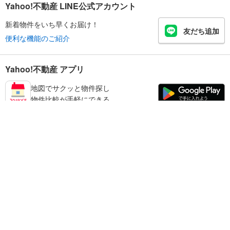
Yahoo!不動産 LINE公式アカウント
新着物件をいち早くお届け！
友だち追加
便利な機能のご紹介
Yahoo!不動産 アプリ
地図でサクッと物件探し
物件比較が手軽にできる
宝塚市の不動産情報を探す
不動産・住宅
賃貸住宅
暮らしのお役立ち情報
新築マンション
マンションカタログ
中古マンション
教えて！住まいの先生
Yahoo!不動産
Yahoo! JAPAN
新築一戸建て
中古一戸建て
プライバシーポリシー
プライバシーセンター