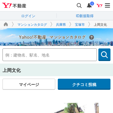
i
ログイン
ID新規取得
マンションカタログ
兵庫県
宝塚市
上岡文化
Yahoo!不動産
上岡文化
マイページ
クチコミ投稿