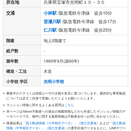
所在地
兵庫県宝塚市光明町１０－３０
交通
小林駅
/阪急電鉄今津線 徒歩10分
逆瀬川駅
/阪急電鉄今津線 徒歩17分
仁川駅
/阪急電鉄今津線 徒歩23分
階建
地上2階建て
総戸数
-
築年数
1965年9月(築60年)
構造・工法
木造
小学校 学区
光明小学校
募集中のクチコミは投稿ユーザの主観や意見に基づいています。最終的な事実確認
については必ずご自身で実施いただくようお願いいたします。
マンション情報に関するよくある質問は
こちら
本ページはYahoo!不動産への過去の掲載情報などから作成したマンション情報のデ
ータベースです。物件に関する最新情報は不動産会社へお問い合わせください。
検索結果は
「国土数値情報（小学校区データ）」（国土交通省）
および
「国土数値
情報（中学校区データ）」（国土交通省）
の通学区域データをもとに、LINEヤフー