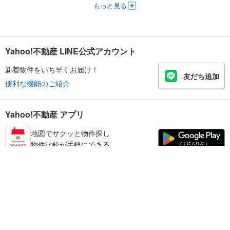
もっと見る
Yahoo!不動産 LINE公式アカウント
新着物件をいち早くお届け！
友だち追加
便利な機能のご紹介
Yahoo!不動産 アプリ
地図でサクッと物件探し
物件比較が手軽にできる
天理市の不動産情報を探す
不動産・住宅
賃貸住宅
暮らしのお役立ち情報
新築マンション
マンションカタログ
中古マンション
教えて！住まいの先生