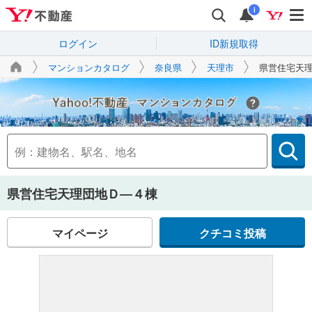
i
ログイン
ID新規取得
マンションカタログ
奈良県
天理市
県営住宅天
Yahoo!不動産
県営住宅天理団地Ｄ―４棟
マイページ
クチコミ投稿