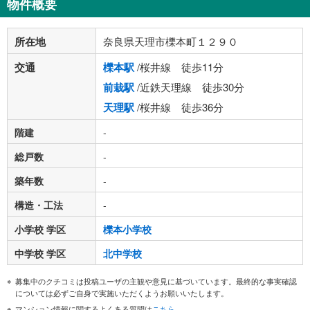
物件概要
所在地
奈良県天理市櫟本町１２９０
交通
櫟本駅
/桜井線 徒歩11分
前栽駅
/近鉄天理線 徒歩30分
天理駅
/桜井線 徒歩36分
階建
-
総戸数
-
築年数
-
構造・工法
-
小学校 学区
櫟本小学校
中学校 学区
北中学校
募集中のクチコミは投稿ユーザの主観や意見に基づいています。最終的な事実確認
については必ずご自身で実施いただくようお願いいたします。
マンション情報に関するよくある質問は
こちら