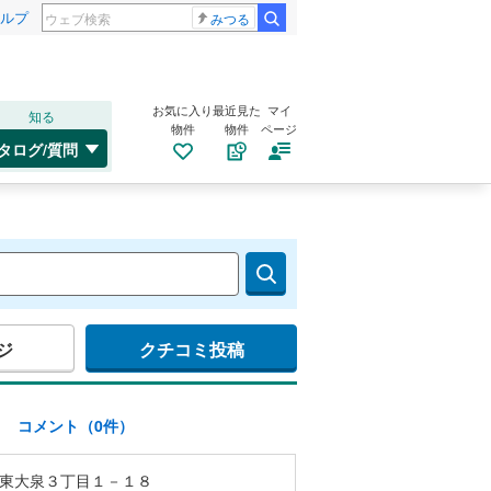
ルプ
みつる
お気に入り
最近見た
マイ
知る
物件
物件
ページ
タログ/質問
ジ
クチコミ投稿
)
コメント（0件）
東大泉３丁目１－１８