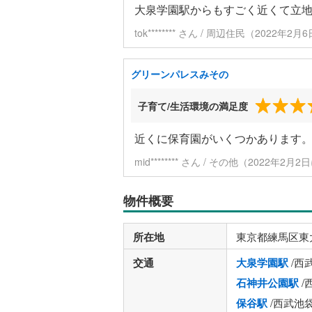
大泉学園駅からもすごく近くて立
tok******** さん / 周辺住民（2022年
グリーンパレスみその
子育て/生活環境の満足度
近くに保育園がいくつかあります
mid******** さん / その他（2022年2月
物件概要
所在地
東京都練馬区東
交通
大泉学園駅
/西
石神井公園駅
/
保谷駅
/西武池