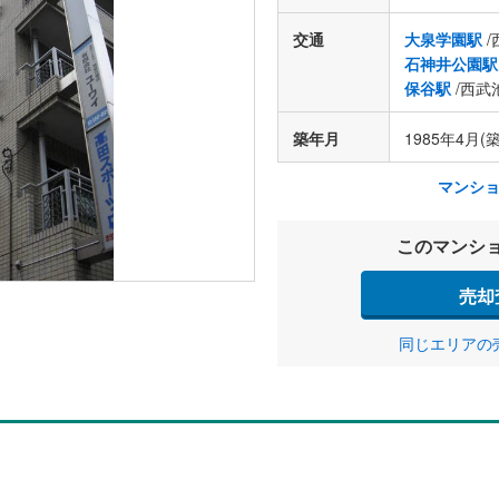
交通
大泉学園駅
/
石神井公園駅
保谷駅
/西武
築年月
1985年4月(築
マンシ
このマンシ
売却
同じエリアの