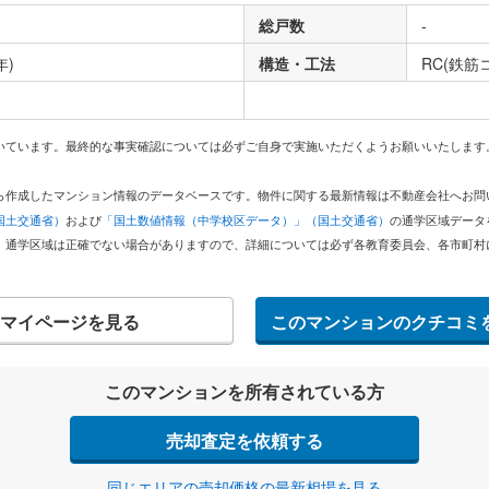
総戸数
-
年)
構造・工法
RC(鉄筋
いています。最終的な事実確認については必ずご自身で実施いただくようお願いいたします
どから作成したマンション情報のデータベースです。物件に関する最新情報は不動産会社へお
国土交通省）
および
「国土数値情報（中学校区データ）」（国土交通省）
の通学区域データ
。通学区域は正確でない場合がありますので、詳細については必ず各教育委員会、各市町村
マイページを見る
このマンションのクチコミ
このマンションを所有されている方
売却査定を依頼する
同じエリアの売却価格の最新相場を見る