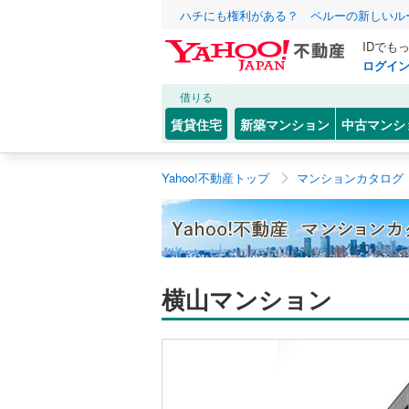
ハチにも権利がある？ ペルーの新しいル
IDでも
ログイ
借りる
賃貸住宅
新築マンション
中古マンシ
Yahoo!不動産トップ
マンションカタログ
横山マンション