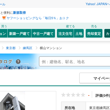
Yahoo! JAPAN
ヘ
ール
っと便利に
新規取得
ン
ヤフーショッピングなら「毎日5％」おトク
買う
建てる
売る
ョン
新築一戸建て
中古一戸建て
注文住宅
土地
売却査定
カ
東京都
練馬区
横山マンション
Yahoo!不動産 マンションカタログ
マイペー
-
評価(0件
所在地
東京都練馬区