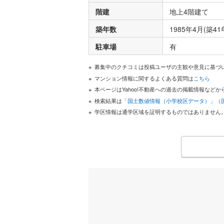
階建
地上4階建て
築年数
1985年4月(築41
駐車場
有
募集中のクチコミは投稿ユーザの主観や意見に基づ
マンション情報に関するよくある質問は
こちら
本ページはYahoo!不動産への過去の掲載情報な
検索結果は
「国土数値情報（小学校区データ）」（
学区情報は通学区域を証明するものではありません