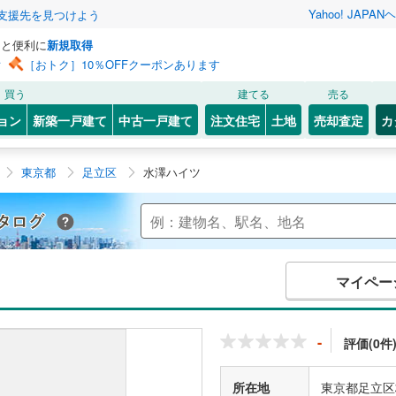
Yahoo! JAPAN
ヘ
支援先を見つけよう
っと便利に
新規取得
ン
［おトク］10％OFFクーポンあります
買う
建てる
売る
ョン
新築一戸建て
中古一戸建て
注文住宅
土地
売却査定
カ
東京都
足立区
水澤ハイツ
Yahoo!不動産 マンションカタログ
マイペー
-
評価(0件
所在地
東京都足立区