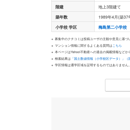
階建
地上3階建て
築年数
1989年4月(築37
小学校 学区
梅島第二小学校
募集中のクチコミは投稿ユーザの主観や意見に基づ
マンション情報に関するよくある質問は
こちら
本ページはYahoo!不動産への過去の掲載情報な
検索結果は
「国土数値情報（小学校区データ）」（
学区情報は通学区域を証明するものではありません