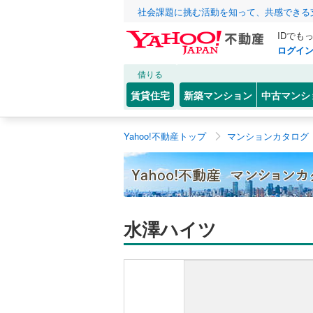
社会課題に挑む活動を知って、共感できる
IDでも
ログイ
借りる
賃貸住宅
新築マンション
中古マンシ
Yahoo!不動産トップ
マンションカタログ
水澤ハイツ