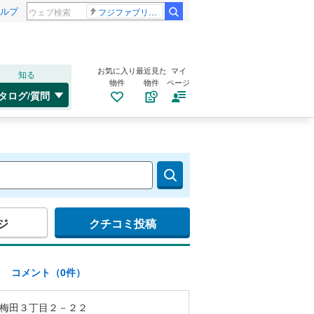
ルプ
フジファブリック
お気に入り
最近見た
マイ
知る
物件
物件
ページ
タログ/質問
ジ
クチコミ投稿
)
コメント（0件）
梅田３丁目２－２２