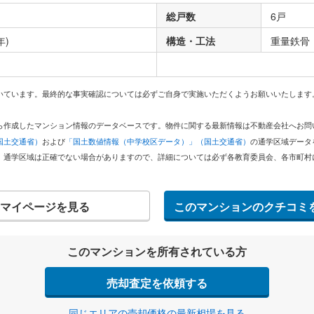
総戸数
6戸
年)
構造・工法
重量鉄骨
いています。最終的な事実確認については必ずご自身で実施いただくようお願いいたします
どから作成したマンション情報のデータベースです。物件に関する最新情報は不動産会社へお
国土交通省）
および
「国土数値情報（中学校区データ）」（国土交通省）
の通学区域データ
。通学区域は正確でない場合がありますので、詳細については必ず各教育委員会、各市町村
マイページを見る
このマンションのクチコミ
このマンションを所有されている方
売却査定を依頼する
同じエリアの売却価格の最新相場を見る