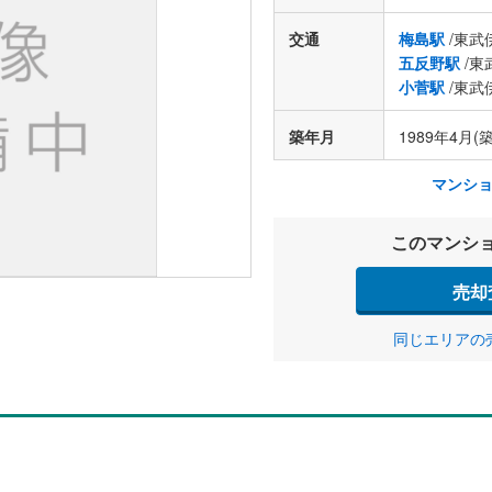
交通
梅島駅
/東武
五反野駅
/東
小菅駅
/東武
築年月
1989年4月(築
マンシ
このマンシ
売却
同じエリアの