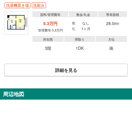
洗濯機置き場
洗面台
賃料/管理費等
敷金/礼金
専有面積
5.3万円
敷
なし
28.0m
2
礼
1ヶ月
管理費等 0.3万円
所在階
間取り
方位
3階
1DK
南
詳細を見る
周辺地図