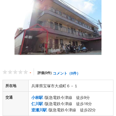
-
評価(0件)
コメント（0件）
所在地
兵庫県宝塚市大成町６－１
交通
小林駅
/阪急電鉄今津線 徒歩9分
仁川駅
/阪急電鉄今津線 徒歩16分
逆瀬川駅
/阪急電鉄今津線 徒歩22分