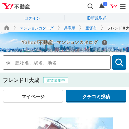
i
ログイン
ID新規取得
マンションカタログ
兵庫県
宝塚市
フレンドⅡ
Yahoo!不動産
フレンドⅡ大成
賃貸募集中
マイページ
クチコミ投稿