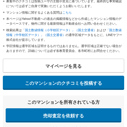
募集中のクチコミは投稿ユーザの主観や意見に基づいています。最終的な事実確認
については必ずご自身で実施いただくようお願いいたします。
マンション情報に関するよくある質問は
こちら
本ページはYahoo!不動産への過去の掲載情報などから作成したマンション情報のデ
ータベースです。物件に関する最新情報は不動産会社へお問い合わせください。
検索結果は
「国土数値情報（小学校区データ）」（国土交通省）
および
「国土数値
情報（中学校区データ）」（国土交通省）
の通学区域データをもとに、LINEヤフー
株式会社が提示しています。
学区情報は通学区域を証明するものではありません。通学区域は正確でない場合が
ありますので、詳細については必ず各教育委員会、各市町村にお問合せください。
マイページを見る
このマンションのクチコミを投稿する
このマンションを所有されている方
売却査定を依頼する