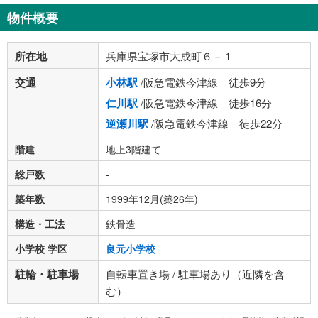
物件概要
所在地
兵庫県宝塚市大成町６－１
交通
小林駅
/阪急電鉄今津線 徒歩9分
仁川駅
/阪急電鉄今津線 徒歩16分
逆瀬川駅
/阪急電鉄今津線 徒歩22分
階建
地上3階建て
総戸数
-
築年数
1999年12月(築26年)
構造・工法
鉄骨造
小学校 学区
良元小学校
駐輪・駐車場
自転車置き場 / 駐車場あり（近隣を含
む）