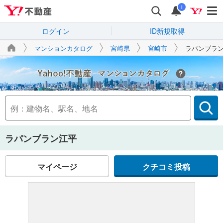
i
ログイン
ID新規取得
マンションカタログ
宮崎県
宮崎市
ラパンブラ
Yahoo!不動産
ラパンブラン江平
マイページ
クチコミ投稿