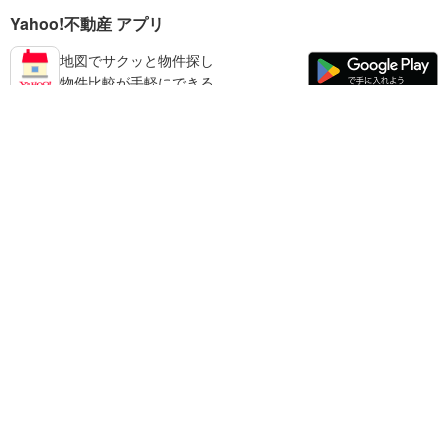
Yahoo!不動産 アプリ
地図でサクッと物件探し
物件比較が手軽にできる
宮崎市の不動産情報を探す
不動産・住宅
賃貸住宅
暮らしのお役立ち情報
新築マンション
マンションカタログ
中古マンション
教えて！住まいの先生
Yahoo!不動産
Yahoo! JAPAN
新築一戸建て
中古一戸建て
プライバシーポリシー
プライバシーセンター
注文住宅
土地
規約
掲載希望の方へ
免責事項
ご意見・ご要望
ヘルプ
売却査定
© LY Corporation