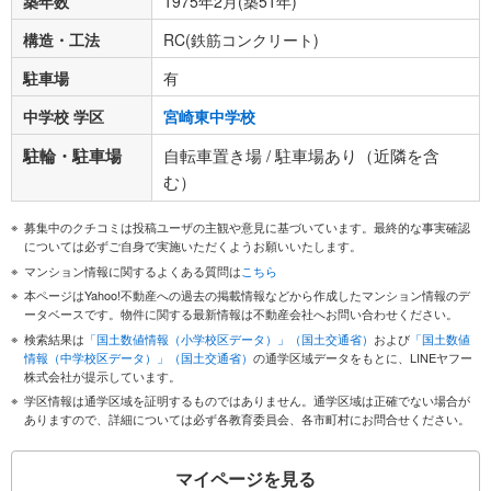
築年数
1975年2月(築51年)
構造・工法
RC(鉄筋コンクリート)
駐車場
有
中学校 学区
宮崎東中学校
駐輪・駐車場
自転車置き場 / 駐車場あり（近隣を含
む）
募集中のクチコミは投稿ユーザの主観や意見に基づいています。最終的な事実確認
については必ずご自身で実施いただくようお願いいたします。
マンション情報に関するよくある質問は
こちら
本ページはYahoo!不動産への過去の掲載情報などから作成したマンション情報のデ
ータベースです。物件に関する最新情報は不動産会社へお問い合わせください。
検索結果は
「国土数値情報（小学校区データ）」（国土交通省）
および
「国土数値
情報（中学校区データ）」（国土交通省）
の通学区域データをもとに、LINEヤフー
株式会社が提示しています。
学区情報は通学区域を証明するものではありません。通学区域は正確でない場合が
ありますので、詳細については必ず各教育委員会、各市町村にお問合せください。
マイページを見る