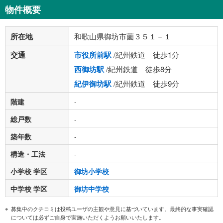
物件概要
所在地
和歌山県御坊市薗３５１－１
交通
市役所前駅
/紀州鉄道 徒歩1分
西御坊駅
/紀州鉄道 徒歩8分
紀伊御坊駅
/紀州鉄道 徒歩9分
階建
-
総戸数
-
築年数
-
構造・工法
-
小学校 学区
御坊小学校
中学校 学区
御坊中学校
募集中のクチコミは投稿ユーザの主観や意見に基づいています。最終的な事実確認
については必ずご自身で実施いただくようお願いいたします。