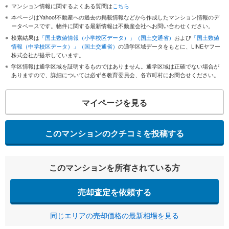
マンション情報に関するよくある質問は
こちら
本ページはYahoo!不動産への過去の掲載情報などから作成したマンション情報のデ
ータベースです。物件に関する最新情報は不動産会社へお問い合わせください。
検索結果は
「国土数値情報（小学校区データ）」（国土交通省）
および
「国土数値
情報（中学校区データ）」（国土交通省）
の通学区域データをもとに、LINEヤフー
株式会社が提示しています。
学区情報は通学区域を証明するものではありません。通学区域は正確でない場合が
ありますので、詳細については必ず各教育委員会、各市町村にお問合せください。
マイページを見る
このマンションのクチコミを投稿する
このマンションを所有されている方
売却査定を依頼する
同じエリアの売却価格の最新相場を見る