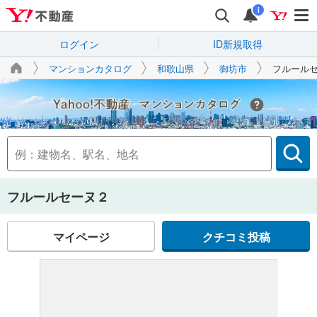
i
ログイン
ID新規取得
マンションカタログ
和歌山県
御坊市
フルール
Yahoo!不動産
フルールセーヌ２
マイページ
クチコミ投稿