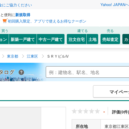
Yahoo! JAPAN
ヘ
金にご協力ください
っと便利に
新規取得
ン
初回購入限定、アプリで使えるお得なクーポン
買う
建てる
売る
ョン
新築一戸建て
中古一戸建て
注文住宅
土地
売却査定
カ
東京都
江東区
ＳＲＹビルⅣ
Yahoo!不動産 マンションカタログ
マイペー
-
評価(0件
所在地
東京都江東区