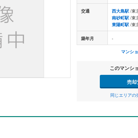
交通
西大島駅
/東
南砂町駅
/東
東陽町駅
/東
築年月
-
マンシ
このマンシ
売却
同じエリアの