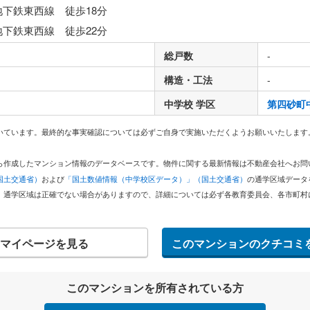
地下鉄東西線 徒歩18分
地下鉄東西線 徒歩22分
総戸数
-
構造・工法
-
中学校 学区
第四砂町
いています。最終的な事実確認については必ずご自身で実施いただくようお願いいたします
どから作成したマンション情報のデータベースです。物件に関する最新情報は不動産会社へお
国土交通省）
および
「国土数値情報（中学校区データ）」（国土交通省）
の通学区域データ
。通学区域は正確でない場合がありますので、詳細については必ず各教育委員会、各市町村
マイページを見る
このマンションのクチコミ
このマンションを所有されている方