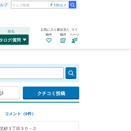
ルプ
100カメ
お気に入り
最近見た
マイ
知る
物件
物件
ページ
タログ/質問
ジ
クチコミ投稿
)
コメント（0件）
北砂３丁目３０－２