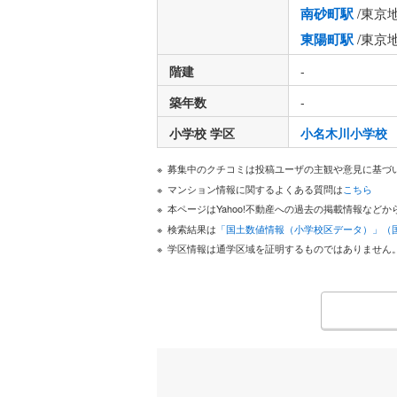
南砂町駅
/東京
東陽町駅
/東京
階建
-
築年数
-
小学校 学区
小名木川小学校
募集中のクチコミは投稿ユーザの主観や意見に基づ
マンション情報に関するよくある質問は
こちら
本ページはYahoo!不動産への過去の掲載情報な
検索結果は
「国土数値情報（小学校区データ）」（
学区情報は通学区域を証明するものではありません