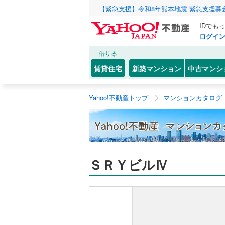
【緊急支援】令和8年熊本地震 緊急支援募
IDでも
ログイ
借りる
賃貸住宅
新築マンション
中古マンシ
Yahoo!不動産トップ
マンションカタログ
ＳＲＹビルⅣ