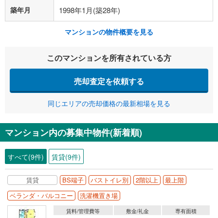
築年月
1998年1月(築28年)
マンションの物件概要を見る
このマンションを所有されている方
売却査定を依頼する
同じエリアの売却価格の最新相場を見る
マンション内の募集中物件(新着順)
すべて(9件)
賃貸(9件)
賃貸
BS端子
バストイレ別
2階以上
最上階
ベランダ・バルコニー
洗濯機置き場
賃料/管理費等
敷金/礼金
専有面積