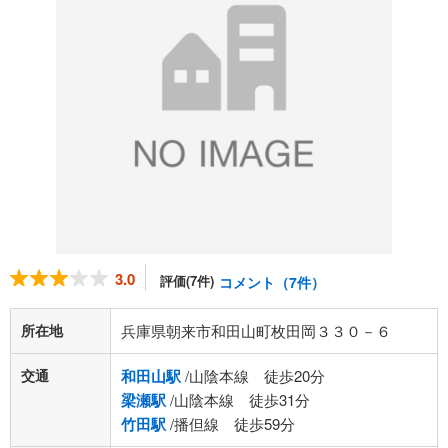
3.0
評価(7件)
コメント（7件）
所在地
兵庫県朝来市和田山町枚田岡３３０－６
交通
和田山駅
/山陰本線 徒歩20分
梁瀬駅
/山陰本線 徒歩31分
竹田駅
/播但線 徒歩59分