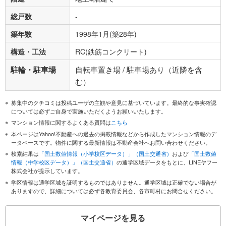
総戸数
-
築年数
1998年1月(築28年)
構造・工法
RC(鉄筋コンクリート)
駐輪・駐車場
自転車置き場 / 駐車場あり（近隣を含
む）
募集中のクチコミは投稿ユーザの主観や意見に基づいています。最終的な事実確認
については必ずご自身で実施いただくようお願いいたします。
マンション情報に関するよくある質問は
こちら
本ページはYahoo!不動産への過去の掲載情報などから作成したマンション情報のデ
ータベースです。物件に関する最新情報は不動産会社へお問い合わせください。
検索結果は
「国土数値情報（小学校区データ）」（国土交通省）
および
「国土数値
情報（中学校区データ）」（国土交通省）
の通学区域データをもとに、LINEヤフー
株式会社が提示しています。
学区情報は通学区域を証明するものではありません。通学区域は正確でない場合が
ありますので、詳細については必ず各教育委員会、各市町村にお問合せください。
マイページを見る