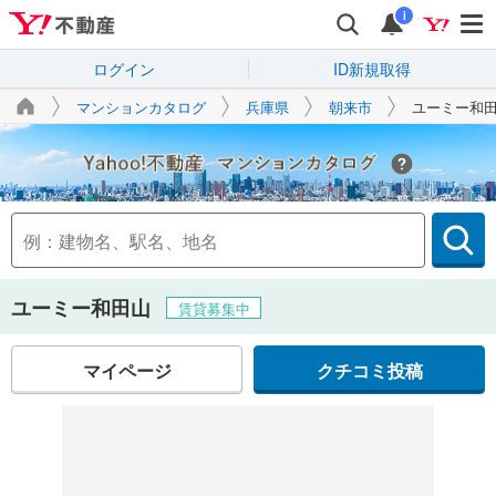
i
ログイン
ID新規取得
マンションカタログ
兵庫県
朝来市
ユーミー和
Yahoo!不動産
ユーミー和田山
賃貸募集中
マイページ
クチコミ投稿