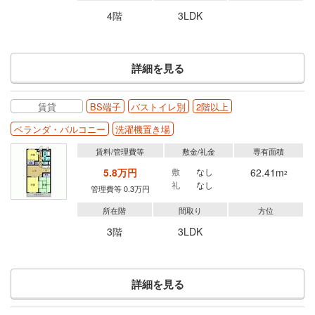
4階
3LDK
詳細を見る
賃貸
BS端子
バストイレ別
2階以上
ベランダ・バルコニー
洗濯機置き場
賃料/管理費等
敷金/礼金
専有面積
5.8万円
敷
なし
62.41m
2
礼
なし
管理費等 0.3万円
所在階
間取り
方位
3階
3LDK
詳細を見る