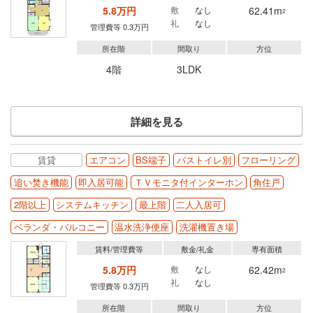
5.8万円
敷
なし
62.41m
2
礼
なし
管理費等 0.3万円
所在階
間取り
方位
4階
3LDK
詳細を見る
賃貸
エアコン
BS端子
バストイレ別
フローリング
追い焚き機能
即入居可能
ＴＶモニタ付インターホン
角住戸
2階以上
システムキッチン
最上階
二人入居可
ベランダ・バルコニー
温水洗浄便座
洗濯機置き場
賃料/管理費等
敷金/礼金
専有面積
5.8万円
敷
なし
62.42m
2
礼
なし
管理費等 0.3万円
所在階
間取り
方位