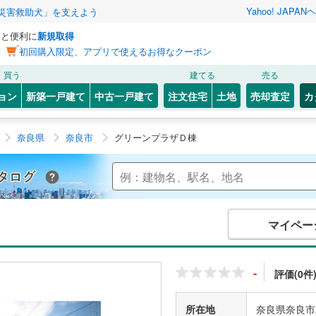
Yahoo! JAPAN
ヘ
災害救助犬」を支えよう
っと便利に
新規取得
ン
初回購入限定、アプリで使えるお得なクーポン
買う
建てる
売る
ョン
新築一戸建て
中古一戸建て
注文住宅
土地
売却査定
カ
奈良県
奈良市
グリーンプラザＤ棟
Yahoo!不動産 マンションカタログ
マイペー
-
評価(0件
所在地
奈良県奈良市