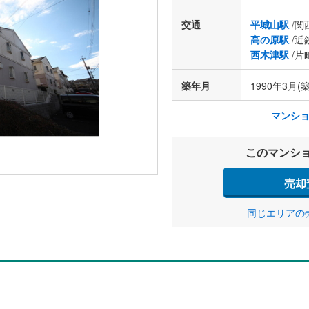
交通
平城山駅
/関
高の原駅
/近
西木津駅
/片
築年月
1990年3月(築
マンシ
このマンシ
売却
同じエリアの