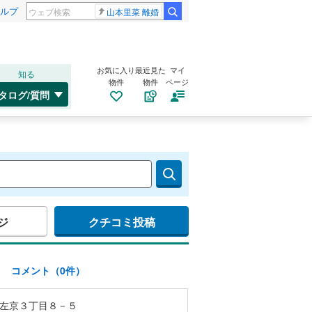
ルプ
山本里菜 離婚
お気に入り
最近見た
マイ
知る
物件
物件
ページ
タログ/質問
ジ
クチコミ投稿
)
コメント（0件）
左京３丁目８－５