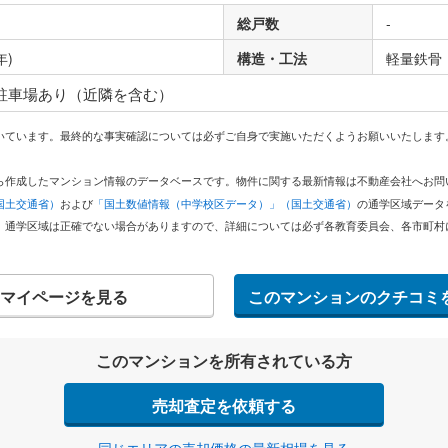
総戸数
-
年)
構造・工法
軽量鉄骨
 駐車場あり（近隣を含む）
いています。最終的な事実確認については必ずご自身で実施いただくようお願いいたします
どから作成したマンション情報のデータベースです。物件に関する最新情報は不動産会社へお
国土交通省）
および
「国土数値情報（中学校区データ）」（国土交通省）
の通学区域データ
。通学区域は正確でない場合がありますので、詳細については必ず各教育委員会、各市町村
マイページを見る
このマンションのクチコミ
このマンションを所有されている方
売却査定を依頼する