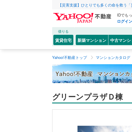
【災害支援】ひとりでも多くの命を救う「
IDでも
ログイ
借りる
賃貸住宅
新築マンション
中古マンシ
Yahoo!不動産トップ
マンションカタログ
グリーンプラザＤ棟