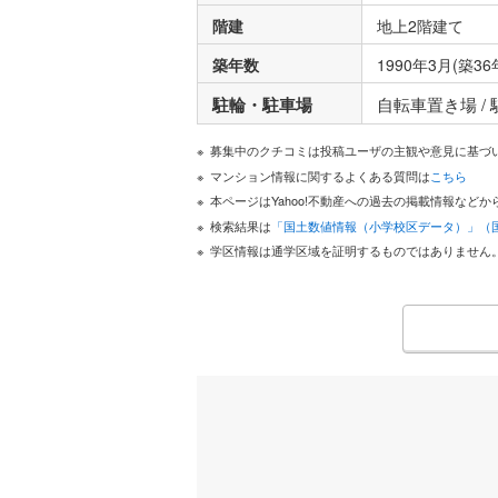
階建
地上2階建て
築年数
1990年3月(築36
駐輪・駐車場
自転車置き場 /
募集中のクチコミは投稿ユーザの主観や意見に基づ
マンション情報に関するよくある質問は
こちら
本ページはYahoo!不動産への過去の掲載情報な
検索結果は
「国土数値情報（小学校区データ）」（
学区情報は通学区域を証明するものではありません