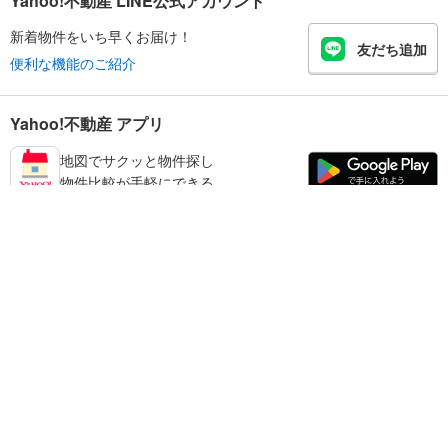
Yahoo!不動産 LINE公式アカウント
新着物件をいち早くお届け！
友だち追加
便利な機能のご紹介
Yahoo!不動産 アプリ
地図でサクッと物件探し
物件比較が手軽にできる
奈良市の不動産情報を探す
不動産・住宅
賃貸住宅
暮らしのお役立ち情報
新築マンション
マンションカタログ
中古マンション
教えて！住まいの先生
Yahoo!不動産
Yahoo! JAPAN
新築一戸建て
中古一戸建て
プライバシーポリシー
プライバシーセンター