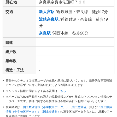
所在地
奈良県奈良市法蓮町７２６
交通
新大宮駅
/近鉄難波・奈良線 徒歩17分
近鉄奈良駅
/近鉄難波・奈良線 徒歩19
分
奈良駅
/関西本線 徒歩20分
階建
-
総戸数
-
築年数
-
構造・工法
-
募集中のクチコミは投稿ユーザの主観や意見に基づいています。最終的な事実確認
については必ずご自身で実施いただくようお願いいたします。
マンション情報に関するよくある質問は
こちら
本ページはYahoo!不動産への過去の掲載情報などから作成したマンション情報のデ
ータベースです。物件に関する最新情報は不動産会社へお問い合わせください。
検索結果は
「国土数値情報（小学校区データ）」（国土交通省）
および
「国土数値
情報（中学校区データ）」（国土交通省）
の通学区域データをもとに、LINEヤフー
株式会社が提示しています。