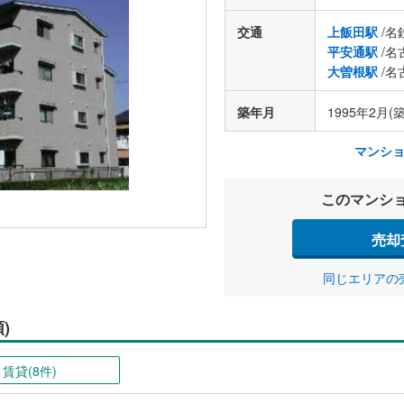
交通
上飯田駅
/名
平安通駅
/名
大曽根駅
/名
築年月
1995年2月(築
マンシ
このマンシ
売却
同じエリアの
)
賃貸(8件)