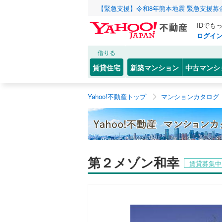
【緊急支援】令和8年熊本地震 緊急支援募
IDでも
ログイ
借りる
賃貸住宅
新築マンション
中古マンシ
Yahoo!不動産トップ
マンションカタログ
第２メゾン和幸
賃貸募集中