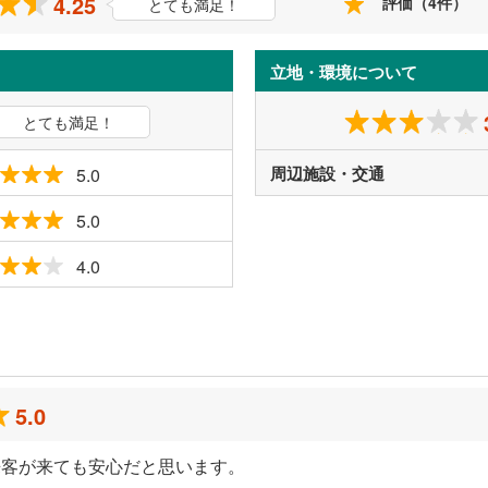
4.25
評価（4件）
とても満足！
立地・環境について
とても満足！
周辺施設・交通
5.0
5.0
4.0
ミ
5.0
来客が来ても安心だと思います。