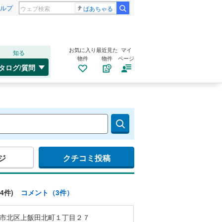
ルプ
ばあちゃる
お気に入り
最近見た
マイ
知る
物件
物件
ページ
タログ/質問
ジ
クチコミ投稿
4件)
コメント（3件）
市北区上飯田北町１丁目２７