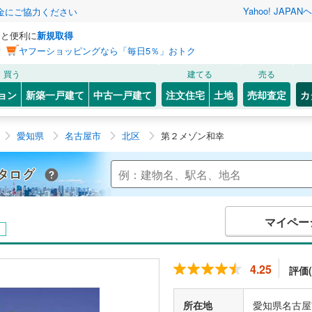
Yahoo! JAPAN
ヘ
金にご協力ください
っと便利に
新規取得
ン
ヤフーショッピングなら「毎日5％」おトク
買う
建てる
売る
ョン
新築一戸建て
中古一戸建て
注文住宅
土地
売却査定
カ
愛知県
名古屋市
北区
第２メゾン和幸
Yahoo!不動産 マンションカタログ
マイペー
4.25
評価(
所在地
愛知県名古屋