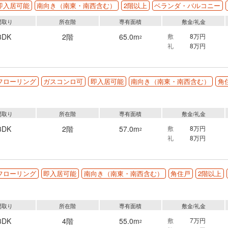
即入居可能
南向き（南東・南西含む）
2階以上
ベランダ・バルコニー
間取り
所在階
専有面積
敷金/礼金
3DK
2階
65.0m
敷
8万円
2
礼
8万円
フローリング
ガスコンロ可
即入居可能
南向き（南東・南西含む）
角
間取り
所在階
専有面積
敷金/礼金
3DK
2階
57.0m
敷
8万円
2
礼
8万円
フローリング
即入居可能
南向き（南東・南西含む）
角住戸
2階以上
間取り
所在階
専有面積
敷金/礼金
3DK
4階
55.0m
敷
7万円
2