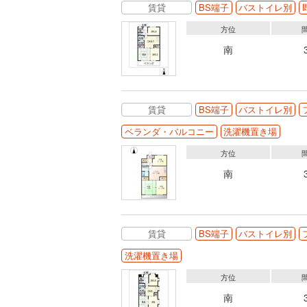
賃貸
BS端子
バストイレ別
方位
南
賃貸
BS端子
バストイレ別
ベランダ・バルコニー
洗濯機置き場
方位
南
賃貸
BS端子
バストイレ別
洗濯機置き場
方位
南