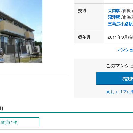
交通
大岡駅
/御殿
沼津駅
/東海
三島広小路駅
築年月
2011年9月(築
マンシ
このマンシ
売却
同じエリアの
)
賃貸(1件)