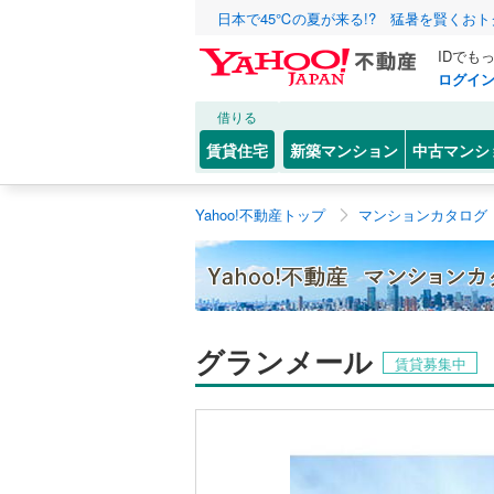
日本で45℃の夏が来る!? 猛暑を賢くお
IDでも
ログイ
借りる
賃貸住宅
新築マンション
中古マンシ
Yahoo!不動産トップ
マンションカタログ
グランメール
賃貸募集中