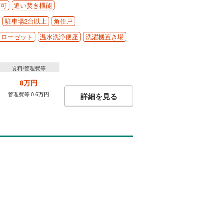
ロ可
追い焚き機能
駐車場2台以上
角住戸
クローゼット
温水洗浄便座
洗濯機置き場
賃料/管理費等
8万円
管理費等 0.6万円
詳細を見る