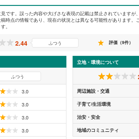
意見です。誤った内容や大げさな表現の記載は禁止されていますが
投稿時点の情報であり、現在の状況とは異なる可能性があります。
ます。
2.44
評価（9件）
ふつう
立地・環境について
ふつう
周辺施設・交通
3.0
子育て/生活環境
3.0
治安・安全
3.0
地域のコミュニティ
3.0