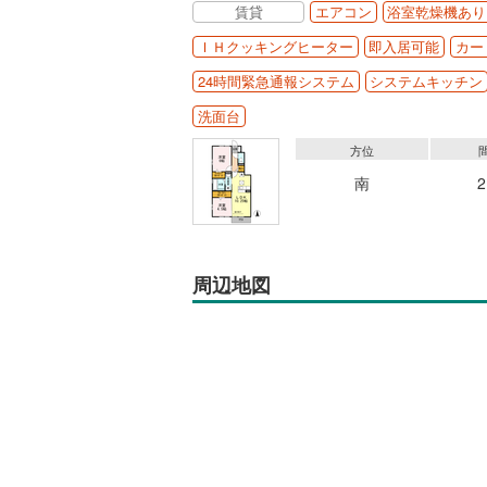
賃貸
エアコン
浴室乾燥機あり
ＩＨクッキングヒーター
即入居可能
カー
24時間緊急通報システム
システムキッチン
洗面台
方位
南
周辺地図