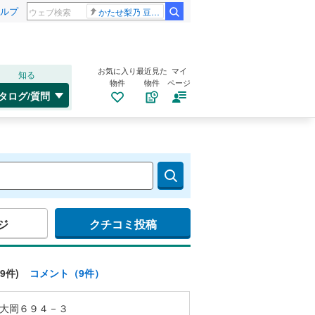
ルプ
かたせ梨乃 豆原一成
お気に入り
最近見た
マイ
知る
物件
物件
ページ
タログ/質問
ジ
クチコミ投稿
9件)
コメント（9件）
大岡６９４－３