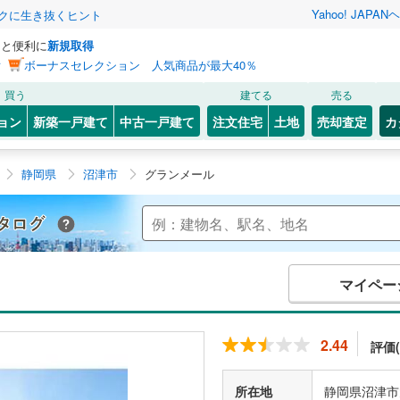
Yahoo! JAPAN
ヘ
トクに生き抜くヒント
っと便利に
新規取得
ン
ボーナスセレクション 人気商品が最大40％
買う
建てる
売る
ョン
新築一戸建て
中古一戸建て
注文住宅
土地
売却査定
カ
静岡県
沼津市
グランメール
Yahoo!不動産 マンションカタログ
マイペー
2.44
評価(
所在地
静岡県沼津市