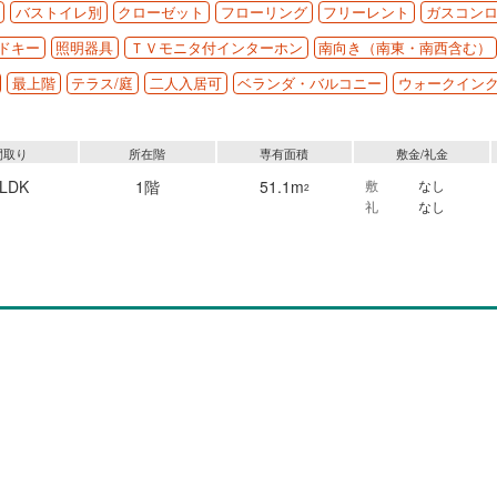
バストイレ別
クローゼット
フローリング
フリーレント
ガスコン
ドキー
照明器具
ＴＶモニタ付インターホン
南向き（南東・南西含む）
最上階
テラス/庭
二人入居可
ベランダ・バルコニー
ウォークイン
間取り
所在階
専有面積
敷金/礼金
2LDK
1階
51.1m
敷
なし
2
礼
なし