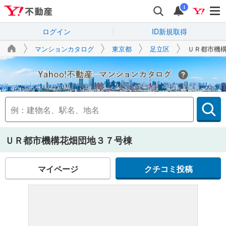
i
ログイン
ID新規取得
マンションカタログ
東京都
足立区
ＵＲ都市機
Yahoo!不動産
ＵＲ都市機構花畑団地３７号棟
マイページ
クチコミ投稿