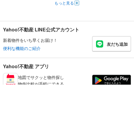
もっと見る
Yahoo!不動産 LINE公式アカウント
新着物件をいち早くお届け！
友だち追加
便利な機能のご紹介
Yahoo!不動産 アプリ
地図でサクッと物件探し
物件比較が手軽にできる
足立区の不動産情報を探す
不動産・住宅
賃貸住宅
暮らしのお役立ち情報
新築マンション
マンションカタログ
中古マンション
教えて！住まいの先生