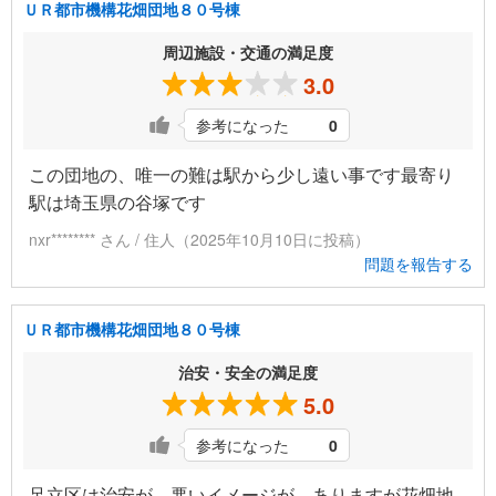
ＵＲ都市機構花畑団地８０号棟
周辺施設・交通の満足度
3.0
参考になった
0
この団地の、唯一の難は駅から少し遠い事です最寄り
駅は埼玉県の谷塚です
nxr******** さん / 住人（2025年10月10日に投稿）
問題を報告する
ＵＲ都市機構花畑団地８０号棟
治安・安全の満足度
5.0
参考になった
0
足立区は治安が、悪いイメージが、ありますが花畑地