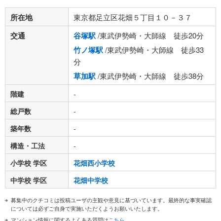
所在地
東京都足立区花畑５丁目１０－３７
交通
谷塚駅
/東武伊勢崎・大師線 徒歩20分
竹ノ塚駅
/東武伊勢崎・大師線 徒歩33
分
草加駅
/東武伊勢崎・大師線 徒歩38分
階建
-
総戸数
-
築年数
-
構造・工法
-
小学校 学区
花畑西小学校
中学校 学区
花畑中学校
募集中のクチコミは投稿ユーザの主観や意見に基づいています。最終的な事実確認
については必ずご自身で実施いただくようお願いいたします。
マンション情報に関するよくある質問は
こちら