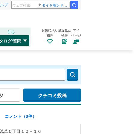
ルプ
ダイヤモンドバックス 大谷翔平
お気に入り
最近見た
マイ
知る
物件
物件
ページ
タログ/質問
ジ
クチコミ投稿
)
コメント（0件）
浅草５丁目１０－１６