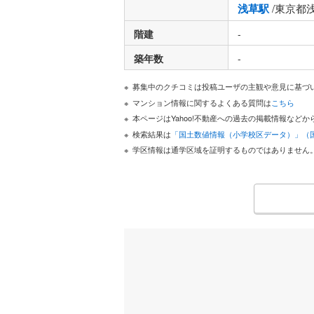
浅草駅
/東京都
階建
-
築年数
-
募集中のクチコミは投稿ユーザの主観や意見に基づ
マンション情報に関するよくある質問は
こちら
本ページはYahoo!不動産への過去の掲載情報な
検索結果は
「国土数値情報（小学校区データ）」（
学区情報は通学区域を証明するものではありません