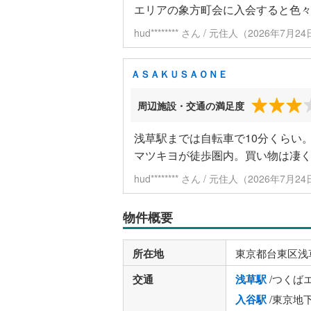
エリアの象方町会に入会すると色
hud******** さん / 元住人（2026年7月
ＡＳＡＫＵＳＡＯＮＥ
周辺施設・交通の満足度
浅草駅までは自転車で10分くらい
マツキヨが徒歩圏内。買い物は凄
hud******** さん / 元住人（2026年7月
物件概要
所在地
東京都台東区浅
交通
浅草駅
/つくば
入谷駅
/東京地