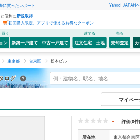
Yahoo! JAPAN
ヘ
実際に買ったレポート
っと便利に
新規取得
ン
初回購入限定、アプリで使えるお得なクーポン
買う
建てる
売る
ョン
新築一戸建て
中古一戸建て
注文住宅
土地
売却査定
カ
東京都
台東区
松本ビル
Yahoo!不動産 マンションカタログ
マイペー
-
評価(0件
所在地
東京都台東区