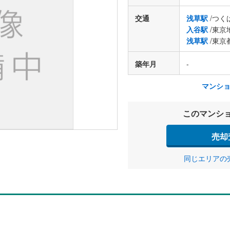
交通
浅草駅
/つく
入谷駅
/東京
浅草駅
/東京
築年月
-
マンシ
このマンシ
売却
同じエリアの