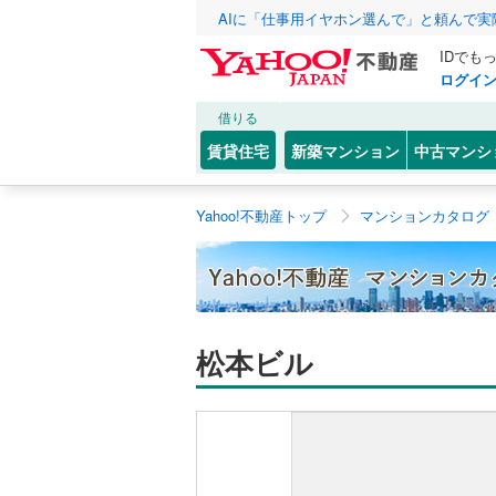
AIに「仕事用イヤホン選んで」と頼んで
IDでも
ログイ
借りる
賃貸住宅
新築マンション
中古マンシ
Yahoo!不動産トップ
マンションカタログ
松本ビル