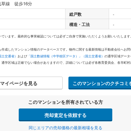
浅草線 徒歩16分
総戸数
-
構造・工法
-
いています。最終的な事実確認については必ずご自身で実施いただくようお願いいたします
どから作成したマンション情報のデータベースです。物件に関する最新情報は不動産会社へお
国土交通省）
および
「国土数値情報（中学校区データ）」（国土交通省）
の通学区域データ
。通学区域は正確でない場合がありますので、詳細については必ず各教育委員会、各市町村
マイページを見る
このマンションのクチコミ
このマンションを所有されている方
売却査定を依頼する
同じエリアの売却価格の最新相場を見る