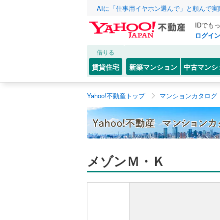
AIに「仕事用イヤホン選んで」と頼んで
IDでも
ログイ
借りる
賃貸住宅
新築マンション
中古マンシ
Yahoo!不動産トップ
マンションカタログ
メゾンＭ・Ｋ