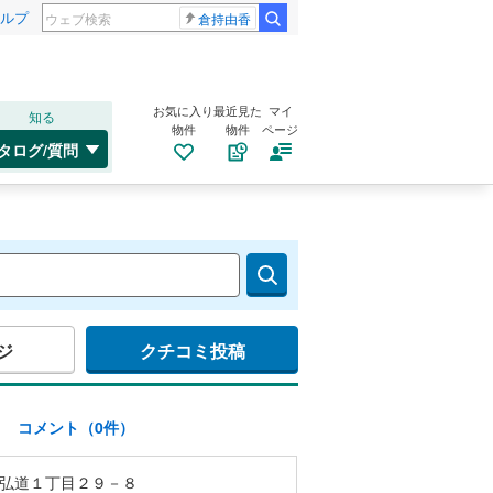
ルプ
倉持由香
お気に入り
最近見た
マイ
知る
物件
物件
ページ
タログ/質問
ジ
クチコミ投稿
)
コメント（0件）
弘道１丁目２９－８