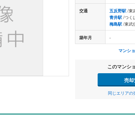
交通
五反野駅
/東
青井駅
/つく
梅島駅
/東武
築年月
-
マンシ
このマンシ
売却
同じエリアの