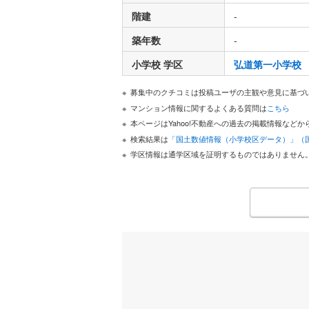
階建
-
築年数
-
小学校 学区
弘道第一小学校
募集中のクチコミは投稿ユーザの主観や意見に基づ
マンション情報に関するよくある質問は
こちら
本ページはYahoo!不動産への過去の掲載情報な
検索結果は
「国土数値情報（小学校区データ）」（
学区情報は通学区域を証明するものではありません