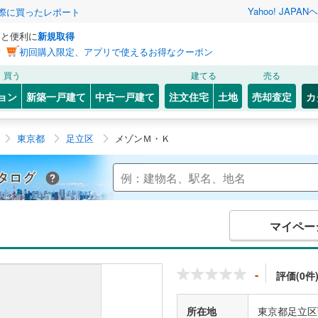
Yahoo! JAPAN
ヘ
実際に買ったレポート
っと便利に
新規取得
ン
初回購入限定、アプリで使えるお得なクーポン
買う
建てる
売る
ョン
新築一戸建て
中古一戸建て
注文住宅
土地
売却査定
カ
東京都
足立区
メゾンＭ・Ｋ
Yahoo!不動産 マンションカタログ
マイペー
-
評価(0件
所在地
東京都足立区