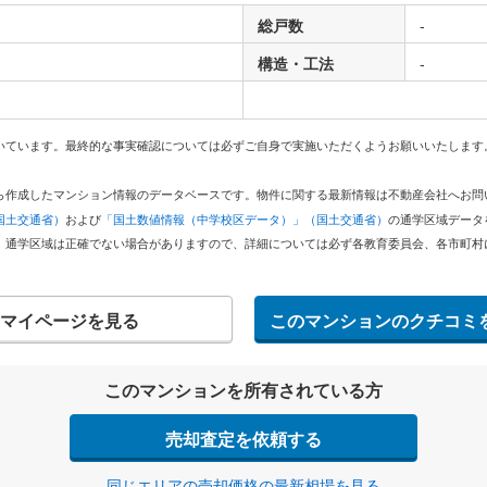
総戸数
-
構造・工法
-
いています。最終的な事実確認については必ずご自身で実施いただくようお願いいたします
どから作成したマンション情報のデータベースです。物件に関する最新情報は不動産会社へお
国土交通省）
および
「国土数値情報（中学校区データ）」（国土交通省）
の通学区域データ
。通学区域は正確でない場合がありますので、詳細については必ず各教育委員会、各市町村
マイページを見る
このマンションのクチコミ
このマンションを所有されている方
売却査定を依頼する
同じエリアの売却価格の最新相場を見る