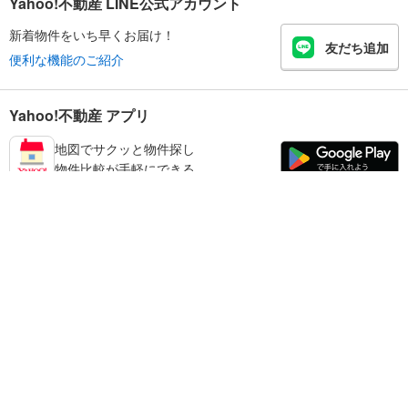
Yahoo!不動産 LINE公式アカウント
新着物件をいち早くお届け！
友だち追加
便利な機能のご紹介
Yahoo!不動産 アプリ
地図でサクッと物件探し
物件比較が手軽にできる
墨田区の不動産情報を探す
不動産・住宅
賃貸住宅
暮らしのお役立ち情報
新築マンション
マンションカタログ
中古マンション
教えて！住まいの先生
Yahoo!不動産
Yahoo! JAPAN
新築一戸建て
中古一戸建て
プライバシーポリシー
プライバシーセンター