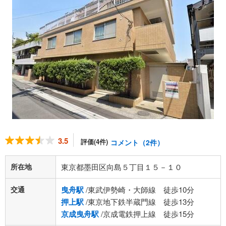
3.5
評価(4件)
コメント（2件）
所在地
東京都墨田区向島５丁目１５－１０
交通
曳舟駅
/東武伊勢崎・大師線 徒歩10分
押上駅
/東京地下鉄半蔵門線 徒歩13分
京成曳舟駅
/京成電鉄押上線 徒歩15分