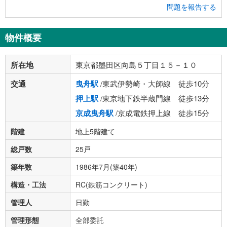
問題を報告する
物件概要
所在地
東京都墨田区向島５丁目１５－１０
交通
曳舟駅
/東武伊勢崎・大師線 徒歩10分
押上駅
/東京地下鉄半蔵門線 徒歩13分
京成曳舟駅
/京成電鉄押上線 徒歩15分
階建
地上5階建て
総戸数
25戸
築年数
1986年7月(築40年)
構造・工法
RC(鉄筋コンクリート)
管理人
日勤
管理形態
全部委託