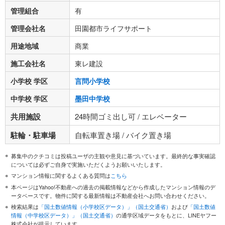
管理組合
有
管理会社名
田園都市ライフサポート
用途地域
商業
施工会社名
東レ建設
小学校 学区
言問小学校
中学校 学区
墨田中学校
共用施設
24時間ゴミ出し可 / エレベーター
駐輪・駐車場
自転車置き場 / バイク置き場
募集中のクチコミは投稿ユーザの主観や意見に基づいています。最終的な事実確認
については必ずご自身で実施いただくようお願いいたします。
マンション情報に関するよくある質問は
こちら
本ページはYahoo!不動産への過去の掲載情報などから作成したマンション情報のデ
ータベースです。物件に関する最新情報は不動産会社へお問い合わせください。
検索結果は
「国土数値情報（小学校区データ）」（国土交通省）
および
「国土数値
情報（中学校区データ）」（国土交通省）
の通学区域データをもとに、LINEヤフー
株式会社が提示しています。