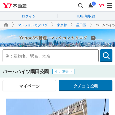
i
ログイン
ID新規取得
マンションカタログ
東京都
墨田区
バームハイ
Yahoo!不動産
バームハイツ隅田公園
中古販売中
マイページ
クチコミ投稿