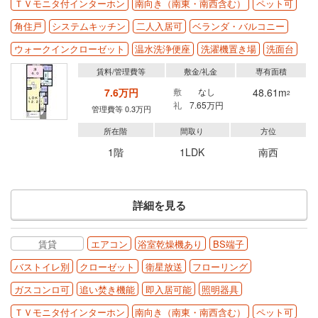
ＴＶモニタ付インターホン
南向き（南東・南西含む）
ペット可
角住戸
システムキッチン
二人入居可
ベランダ・バルコニー
ウォークインクローゼット
温水洗浄便座
洗濯機置き場
洗面台
賃料/管理費等
敷金/礼金
専有面積
7.6万円
敷
なし
48.61m
2
礼
7.65万円
管理費等 0.3万円
所在階
間取り
方位
1階
1LDK
南西
詳細を見る
賃貸
エアコン
浴室乾燥機あり
BS端子
バストイレ別
クローゼット
衛星放送
フローリング
ガスコンロ可
追い焚き機能
即入居可能
照明器具
ＴＶモニタ付インターホン
南向き（南東・南西含む）
ペット可