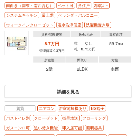
南向き（南東・南西含む）
ペット可
角住戸
2階以上
システムキッチン
最上階
ベランダ・バルコニー
ウォークインクローゼット
温水洗浄便座
洗濯機置き場
賃料/管理費等
敷金/礼金
専有面積
8.7万円
敷
なし
59.7m
2
礼
8.75万円
管理費等 0.3万円
所在階
間取り
方位
2階
2LDK
南西
詳細を見る
賃貸
エアコン
浴室乾燥機あり
BS端子
バストイレ別
クローゼット
衛星放送
フローリング
ガスコンロ可
追い焚き機能
即入居可能
照明器具