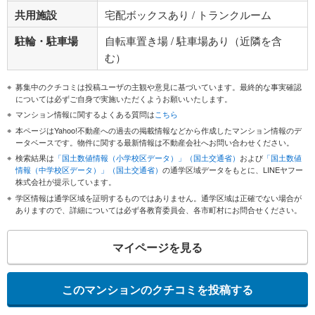
共用施設
宅配ボックスあり / トランクルーム
駐輪・駐車場
自転車置き場 / 駐車場あり（近隣を含
む）
募集中のクチコミは投稿ユーザの主観や意見に基づいています。最終的な事実確認
については必ずご自身で実施いただくようお願いいたします。
マンション情報に関するよくある質問は
こちら
本ページはYahoo!不動産への過去の掲載情報などから作成したマンション情報のデ
ータベースです。物件に関する最新情報は不動産会社へお問い合わせください。
検索結果は
「国土数値情報（小学校区データ）」（国土交通省）
および
「国土数値
情報（中学校区データ）」（国土交通省）
の通学区域データをもとに、LINEヤフー
株式会社が提示しています。
学区情報は通学区域を証明するものではありません。通学区域は正確でない場合が
ありますので、詳細については必ず各教育委員会、各市町村にお問合せください。
マイページを見る
このマンションのクチコミを投稿する