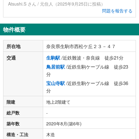
Atsushi.S さん / 元住人（2025年9月25日に投稿）
問題を報告する
物件概要
所在地
奈良県生駒市西松ケ丘２３－４７
交通
生駒駅
/近鉄難波・奈良線 徒歩21分
鳥居前駅
/近鉄生駒ケーブル線 徒歩23
分
宝山寺駅
/近鉄生駒ケーブル線 徒歩36
分
階建
地上2階建て
総戸数
-
築年数
2020年8月(築6年)
構造・工法
木造