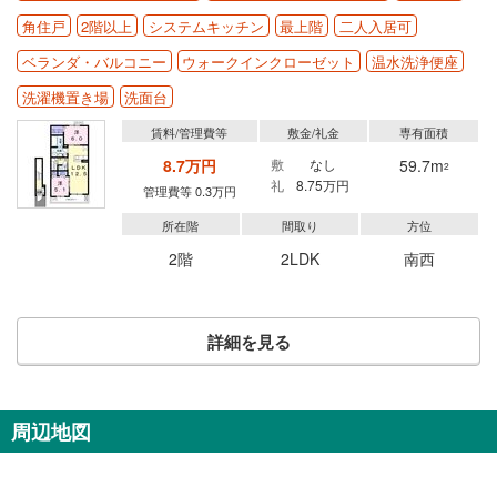
角住戸
2階以上
システムキッチン
最上階
二人入居可
ベランダ・バルコニー
ウォークインクローゼット
温水洗浄便座
洗濯機置き場
洗面台
賃料/管理費等
敷金/礼金
専有面積
8.7万円
敷
なし
59.7m
2
礼
8.75万円
管理費等 0.3万円
所在階
間取り
方位
2階
2LDK
南西
詳細を見る
周辺地図