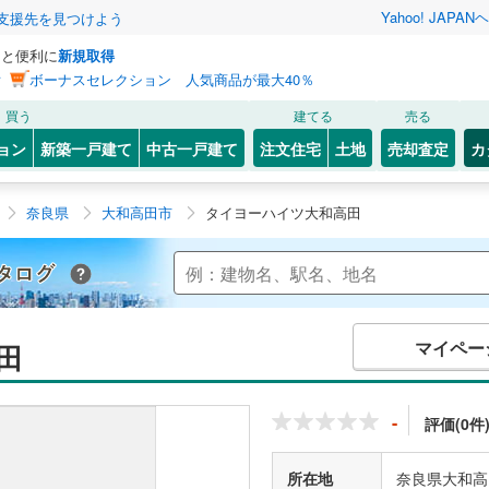
Yahoo! JAPAN
ヘ
支援先を見つけよう
っと便利に
新規取得
ン
ボーナスセレクション 人気商品が最大40％
買う
建てる
売る
ョン
新築一戸建て
中古一戸建て
注文住宅
土地
売却査定
カ
奈良県
大和高田市
タイヨーハイツ大和高田
Yahoo!不動産 マンションカタログ
マイペー
田
-
評価(0件
所在地
奈良県大和高