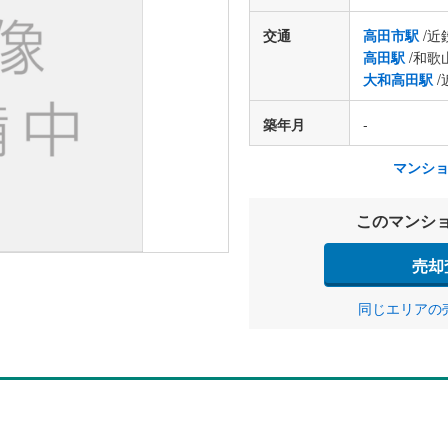
交通
高田市駅
/近
高田駅
/和歌
大和高田駅
/
築年月
-
マンシ
このマンシ
売却
同じエリアの