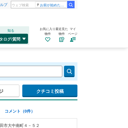
ルプ
お前が始めた物語だろ
お気に入り
最近見た
マイ
知る
物件
物件
ページ
タログ/質問
ジ
クチコミ投稿
)
コメント（0件）
田市大中南町４－５２