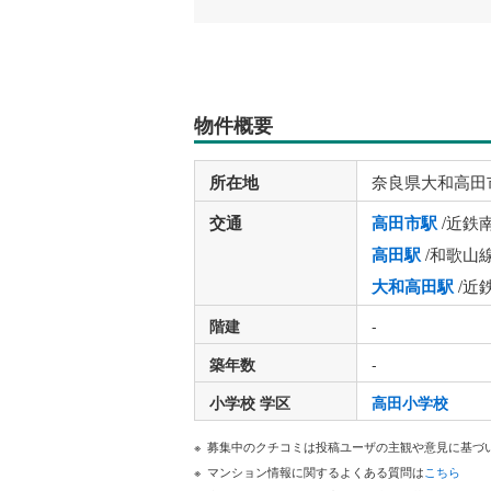
物件概要
所在地
奈良県大和高田
交通
高田市駅
/近鉄
高田駅
/和歌山
大和高田駅
/近
階建
-
築年数
-
小学校 学区
高田小学校
募集中のクチコミは投稿ユーザの主観や意見に基づ
マンション情報に関するよくある質問は
こちら