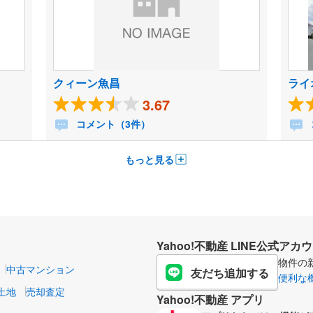
クィーン魚昌
ライ
3.67
コメント（3件）
もっと見る
Yahoo!不動産 LINE公式アカ
物件の
中古マンション
友だち追加する
便利な
土地
売却査定
Yahoo!不動産 アプリ