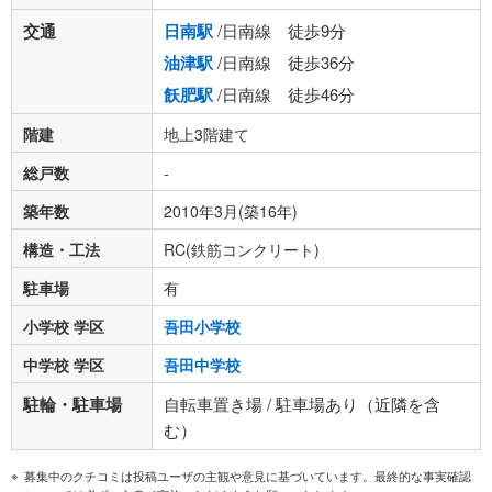
交通
日南駅
/日南線 徒歩9分
油津駅
/日南線 徒歩36分
飫肥駅
/日南線 徒歩46分
階建
地上3階建て
総戸数
-
築年数
2010年3月(築16年)
構造・工法
RC(鉄筋コンクリート)
駐車場
有
小学校 学区
吾田小学校
中学校 学区
吾田中学校
駐輪・駐車場
自転車置き場 / 駐車場あり（近隣を含
む）
募集中のクチコミは投稿ユーザの主観や意見に基づいています。最終的な事実確認