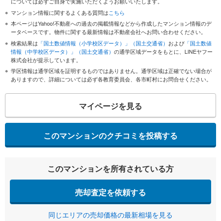
については必ずご自身で実施いただくようお願いいたします。
マンション情報に関するよくある質問は
こちら
本ページはYahoo!不動産への過去の掲載情報などから作成したマンション情報のデ
ータベースです。物件に関する最新情報は不動産会社へお問い合わせください。
検索結果は
「国土数値情報（小学校区データ）」（国土交通省）
および
「国土数値
情報（中学校区データ）」（国土交通省）
の通学区域データをもとに、LINEヤフー
株式会社が提示しています。
学区情報は通学区域を証明するものではありません。通学区域は正確でない場合が
ありますので、詳細については必ず各教育委員会、各市町村にお問合せください。
マイページを見る
このマンションのクチコミを投稿する
このマンションを所有されている方
売却査定を依頼する
同じエリアの売却価格の最新相場を見る