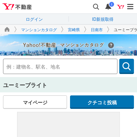
i
ログイン
ID新規取得
マンションカタログ
宮崎県
日南市
ユーミーブ
Yahoo!不動産
ユーミーブライト
マイページ
クチコミ投稿