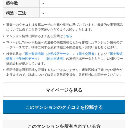
築年数
-
構造・工法
-
募集中のクチコミは投稿ユーザの主観や意見に基づいています。最終的な事実確認
については必ずご自身で実施いただくようお願いいたします。
マンション情報に関するよくある質問は
こちら
本ページはYahoo!不動産への過去の掲載情報などから作成したマンション情報のデ
ータベースです。物件に関する最新情報は不動産会社へお問い合わせください。
検索結果は
「国土数値情報（小学校区データ）」（国土交通省）
および
「国土数値
情報（中学校区データ）」（国土交通省）
の通学区域データをもとに、LINEヤフー
株式会社が提示しています。
学区情報は通学区域を証明するものではありません。通学区域は正確でない場合が
ありますので、詳細については必ず各教育委員会、各市町村にお問合せください。
マイページを見る
このマンションのクチコミを投稿する
このマンションを所有されている方