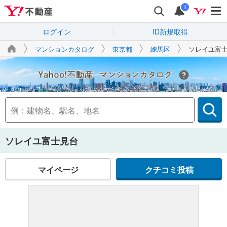
i
ログイン
ID新規取得
マンションカタログ
東京都
練馬区
ソレイユ富
Yahoo!不動産
ソレイユ富士見台
マイページ
クチコミ投稿