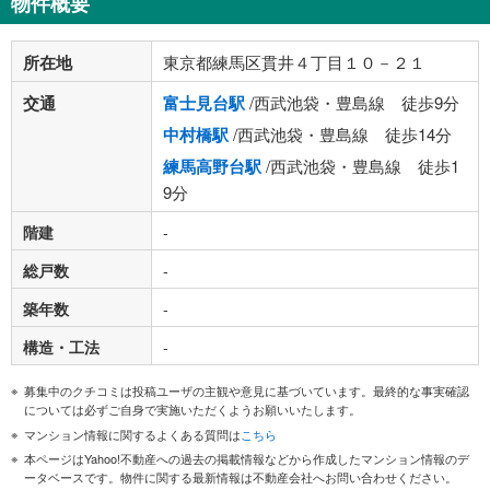
物件概要
所在地
東京都練馬区貫井４丁目１０－２１
交通
富士見台駅
/西武池袋・豊島線 徒歩9分
中村橋駅
/西武池袋・豊島線 徒歩14分
練馬高野台駅
/西武池袋・豊島線 徒歩1
9分
階建
-
総戸数
-
築年数
-
構造・工法
-
募集中のクチコミは投稿ユーザの主観や意見に基づいています。最終的な事実確認
については必ずご自身で実施いただくようお願いいたします。
マンション情報に関するよくある質問は
こちら
本ページはYahoo!不動産への過去の掲載情報などから作成したマンション情報のデ
ータベースです。物件に関する最新情報は不動産会社へお問い合わせください。