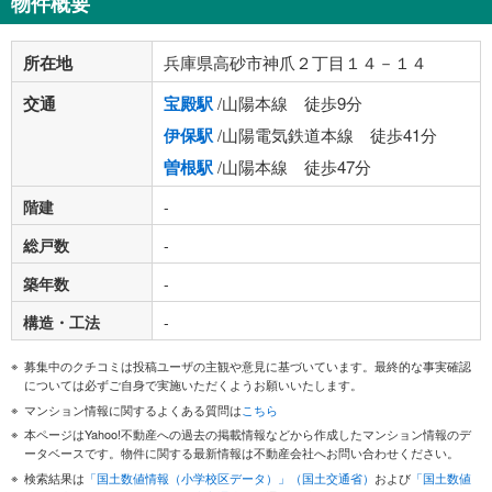
物件概要
所在地
兵庫県高砂市神爪２丁目１４－１４
交通
宝殿駅
/山陽本線 徒歩9分
伊保駅
/山陽電気鉄道本線 徒歩41分
曽根駅
/山陽本線 徒歩47分
階建
-
総戸数
-
築年数
-
構造・工法
-
募集中のクチコミは投稿ユーザの主観や意見に基づいています。最終的な事実確認
については必ずご自身で実施いただくようお願いいたします。
マンション情報に関するよくある質問は
こちら
本ページはYahoo!不動産への過去の掲載情報などから作成したマンション情報のデ
ータベースです。物件に関する最新情報は不動産会社へお問い合わせください。
検索結果は
「国土数値情報（小学校区データ）」（国土交通省）
および
「国土数値