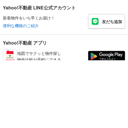
Yahoo!不動産 LINE公式アカウント
新着物件をいち早くお届け！
友だち追加
便利な機能のご紹介
Yahoo!不動産 アプリ
地図でサクッと物件探し
物件比較が手軽にできる
高砂市の不動産情報を探す
不動産・住宅
賃貸住宅
暮らしのお役立ち情報
新築マンション
マンションカタログ
中古マンション
教えて！住まいの先生
Yahoo!不動産
Yahoo! JAPAN
新築一戸建て
中古一戸建て