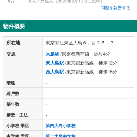
ayy******** さん / 元住人（2026年2月16日に投稿）
問題を報告する
物件概要
所在地
東京都江東区大島６丁目２６－３
交通
大島駅
/東京都新宿線 徒歩4分
東大島駅
/東京都新宿線 徒歩12分
西大島駅
/東京都新宿線 徒歩15分
階建
-
総戸数
-
築年数
-
構造・工法
-
小学校 学区
第四大島小学校
中学校 学区
第二大島中学校