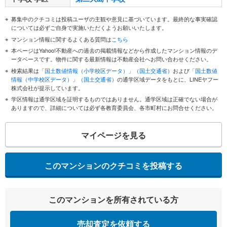
募集中のクチコミは投稿ユーザの主観や意見に基づいています。最終的な事実確認
については必ずご自身で実施いただくようお願いいたします。
マンション情報に関するよくある質問は
こちら
本ページはYahoo!不動産への過去の掲載情報などから作成したマンション情報のデ
ータベースです。物件に関する最新情報は不動産会社へお問い合わせください。
検索結果は
「国土数値情報（小学校区データ）」（国土交通省）
および
「国土数値
情報（中学校区データ）」（国土交通省）
の通学区域データをもとに、LINEヤフー
株式会社が提示しています。
学区情報は通学区域を証明するものではありません。通学区域は正確でない場合が
ありますので、詳細については必ず各教育委員会、各市町村にお問合せください。
マイページを見る
このマンションのクチコミを投稿する
このマンションを所有されている方
売却査定を依頼する