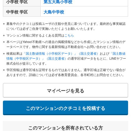
小学校 学区
第五大島小学校
中学校 学区
大島中学校
募集中のクチコミは投稿ユーザの主観や意見に基づいています。最終的な事実確認
については必ずご自身で実施いただくようお願いいたします。
マンション情報に関するよくある質問は
こちら
本ページはYahoo!不動産への過去の掲載情報などから作成したマンション情報のデ
ータベースです。物件に関する最新情報は不動産会社へお問い合わせください。
検索結果は
「国土数値情報（小学校区データ）」（国土交通省）
および
「国土数値
情報（中学校区データ）」（国土交通省）
の通学区域データをもとに、LINEヤフー
株式会社が提示しています。
学区情報は通学区域を証明するものではありません。通学区域は正確でない場合が
ありますので、詳細については必ず各教育委員会、各市町村にお問合せください。
マイページを見る
このマンションのクチコミを投稿する
このマンションを所有されている方