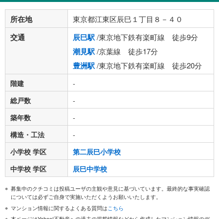
所在地
東京都江東区辰巳１丁目８－４０
交通
辰巳駅
/東京地下鉄有楽町線 徒歩9分
潮見駅
/京葉線 徒歩17分
豊洲駅
/東京地下鉄有楽町線 徒歩20分
階建
-
総戸数
-
築年数
-
構造・工法
-
小学校 学区
第二辰巳小学校
中学校 学区
辰巳中学校
募集中のクチコミは投稿ユーザの主観や意見に基づいています。最終的な事実確認
については必ずご自身で実施いただくようお願いいたします。
マンション情報に関するよくある質問は
こちら
本ページはYahoo!不動産への過去の掲載情報などから作成したマンション情報のデ