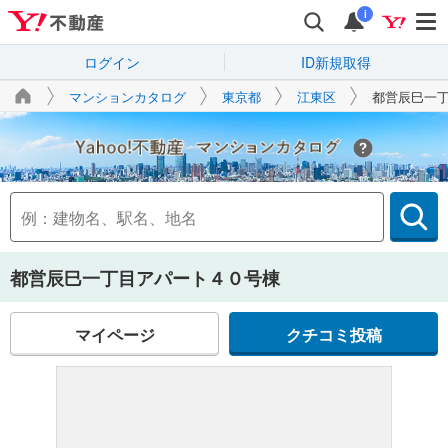
i
ログイン
ID新規取得
マンションカタログ
東京都
江東区
都営辰巳一
Yahoo!不動産
都営辰巳一丁目アパート４０号棟
マイページ
クチコミ投稿