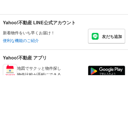
Yahoo!不動産 LINE公式アカウント
新着物件をいち早くお届け！
友だち追加
便利な機能のご紹介
Yahoo!不動産 アプリ
地図でサクッと物件探し
物件比較が手軽にできる
江東区の不動産情報を探す
不動産・住宅
賃貸住宅
暮らしのお役立ち情報
新築マンション
マンションカタログ
中古マンション
教えて！住まいの先生