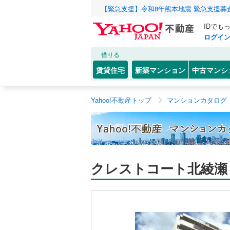
【緊急支援】令和8年熊本地震 緊急支援募
IDでも
ログイ
借りる
賃貸住宅
新築マンション
中古マンシ
Yahoo!不動産トップ
マンションカタログ
クレストコート北綾瀬