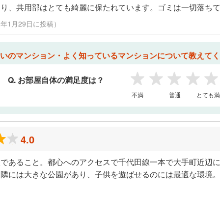
おり、共用部はとても綺麗に保たれています。ゴミは一切落ち
022年1月29日に投稿）
いのマンション・よく知っているマンションについて教えてく
Q. お部屋自体の満足度は？
1
2
3
4
5
不満
普通
とても満
4.0
駅であること。都心へのアクセスで千代田線一本で大手町近辺
近隣には大きな公園があり、子供を遊ばせるのには最適な環境