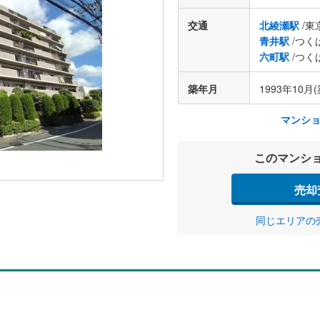
交通
北綾瀬駅
/東
青井駅
/つく
六町駅
/つく
築年月
1993年10月(
マンシ
このマンシ
売却
同じエリアの