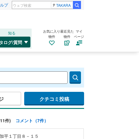
ルプ
TAKARA
お気に入り
最近見た
マイ
知る
物件
物件
ページ
タログ/質問
ジ
クチコミ投稿
11件)
コメント（7件）
加平１丁目８－１５