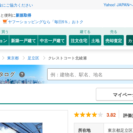
Yahoo! JAPAN
ヘ
金にご協力ください
っと便利に
新規取得
ン
ヤフーショッピングなら「毎日5％」おトク
買う
建てる
売る
ョン
新築一戸建て
中古一戸建て
注文住宅
土地
売却査定
カ
東京都
足立区
クレストコート北綾瀬
Yahoo!不動産 マンションカタログ
マイペー
3.82
評価(
所在地
東京都足立区