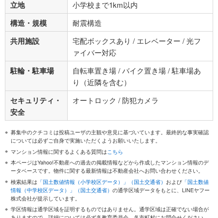
立地
小学校まで1km以内
構造・規模
耐震構造
共用施設
宅配ボックスあり / エレベーター / 光フ
ァイバー対応
駐輪・駐車場
自転車置き場 / バイク置き場 / 駐車場あ
り（近隣を含む）
セキュリティ・
オートロック / 防犯カメラ
安全
募集中のクチコミは投稿ユーザの主観や意見に基づいています。最終的な事実確認
については必ずご自身で実施いただくようお願いいたします。
マンション情報に関するよくある質問は
こちら
本ページはYahoo!不動産への過去の掲載情報などから作成したマンション情報のデ
ータベースです。物件に関する最新情報は不動産会社へお問い合わせください。
検索結果は
「国土数値情報（小学校区データ）」（国土交通省）
および
「国土数値
情報（中学校区データ）」（国土交通省）
の通学区域データをもとに、LINEヤフー
株式会社が提示しています。
学区情報は通学区域を証明するものではありません。通学区域は正確でない場合が
ありますので、詳細については必ず各教育委員会、各市町村にお問合せください。