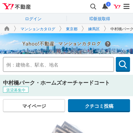
i
ログイン
ID新規取得
マンションカタログ
東京都
練馬区
中村橋パー
Yahoo!不動産
中村橋パーク・ホームズオーチャードコート
賃貸募集中
マイページ
クチコミ投稿