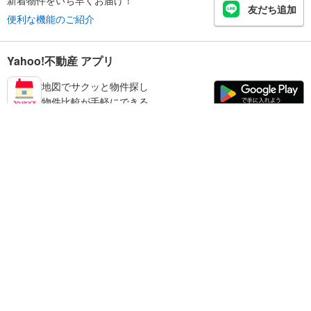
友だち追加
便利な機能のご紹介
Yahoo!不動産 アプリ
地図でサクッと物件探し
物件比較が手軽にできる
練馬区の不動産情報を探す
不動産・住宅
賃貸住宅
暮らしのお役立ち情報
新築マンション
マンションカタログ
中古マンション
教えて！住まいの先生
Yahoo!不動産
Yahoo! JAPAN
新築一戸建て
中古一戸建て
プライバシーポリシー
プライバシーセンター
注文住宅
土地
規約
掲載希望の方へ