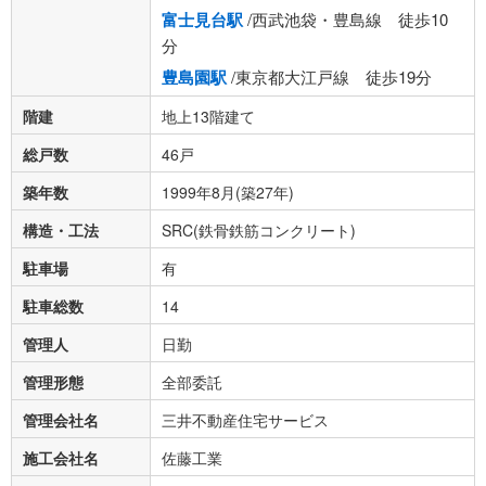
富士見台駅
/西武池袋・豊島線 徒歩10
分
豊島園駅
/東京都大江戸線 徒歩19分
階建
地上13階建て
総戸数
46戸
築年数
1999年8月(築27年)
構造・工法
SRC(鉄骨鉄筋コンクリート)
駐車場
有
駐車総数
14
管理人
日勤
管理形態
全部委託
管理会社名
三井不動産住宅サービス
施工会社名
佐藤工業