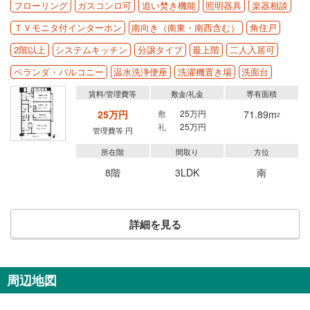
フローリング
ガスコンロ可
追い焚き機能
照明器具
楽器相談
ＴＶモニタ付インターホン
南向き（南東・南西含む）
角住戸
2階以上
システムキッチン
分譲タイプ
最上階
二人入居可
ベランダ・バルコニー
温水洗浄便座
洗濯機置き場
洗面台
賃料/管理費等
敷金/礼金
専有面積
25万円
敷
25万円
71.89m
2
礼
25万円
管理費等 円
所在階
間取り
方位
8階
3LDK
南
詳細を見る
周辺地図