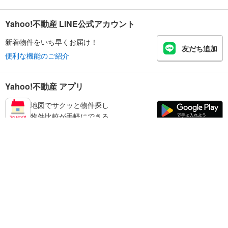
Yahoo!不動産 LINE公式アカウント
新着物件をいち早くお届け！
友だち追加
便利な機能のご紹介
Yahoo!不動産 アプリ
地図でサクッと物件探し
物件比較が手軽にできる
鳥取市の不動産情報を探す
不動産・住宅
賃貸住宅
暮らしのお役立ち情報
新築マンション
マンションカタログ
中古マンション
教えて！住まいの先生
Yahoo!不動産
Yahoo! JAPAN
新築一戸建て
中古一戸建て