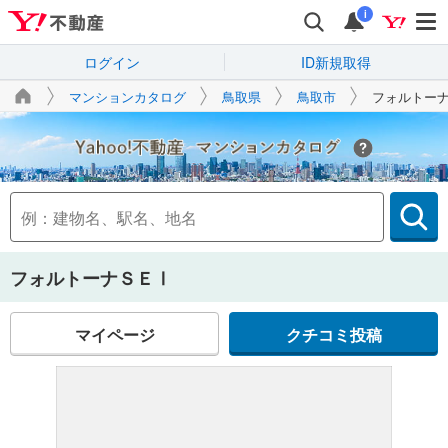
i
ログイン
ID新規取得
マンションカタログ
鳥取県
鳥取市
フォルトー
Yahoo!不動産
フォルトーナＳＥⅠ
マイページ
クチコミ投稿