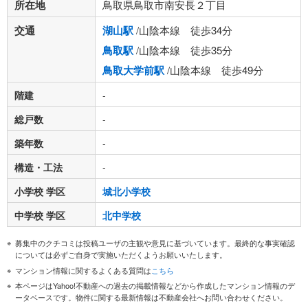
所在地
鳥取県鳥取市南安長２丁目
交通
湖山駅
/山陰本線 徒歩34分
鳥取駅
/山陰本線 徒歩35分
鳥取大学前駅
/山陰本線 徒歩49分
階建
-
総戸数
-
築年数
-
構造・工法
-
小学校 学区
城北小学校
中学校 学区
北中学校
募集中のクチコミは投稿ユーザの主観や意見に基づいています。最終的な事実確認
については必ずご自身で実施いただくようお願いいたします。
マンション情報に関するよくある質問は
こちら
本ページはYahoo!不動産への過去の掲載情報などから作成したマンション情報のデ
ータベースです。物件に関する最新情報は不動産会社へお問い合わせください。