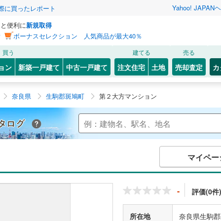
Yahoo! JAPAN
ヘ
実際に買ったレポート
っと便利に
新規取得
ン
ボーナスセレクション 人気商品が最大40％
買う
建てる
売る
ョン
新築一戸建て
中古一戸建て
注文住宅
土地
売却査定
カ
奈良県
生駒郡斑鳩町
第２大方マンション
Yahoo!不動産 マンションカタログ
マイペー
-
評価(0件
所在地
奈良県生駒郡