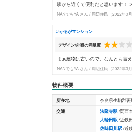
駅から近くて便利だと思います！ 
NANでもYA さん / 周辺住民（2022年
いかるがマンション
デザイン/外観の満足度
まぁ建物は古いので、なんとも言
NANでもYA さん / 周辺住民（2022年
物件概要
所在地
奈良県生駒郡斑
交通
法隆寺駅
/関西
大輪田駅
/近鉄
佐味田川駅
/近