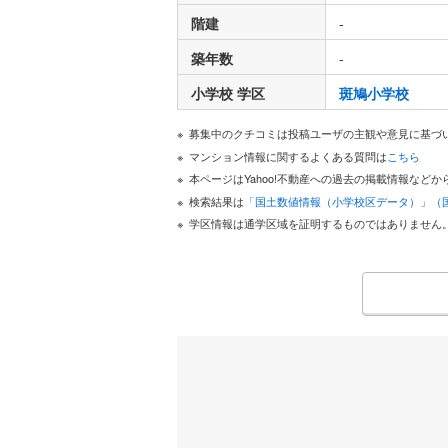
階建
-
築年数
-
小学校 学区
斑鳩小学校
募集中のクチコミは投稿ユーザの主観や意見に基づ
マンション情報に関するよくある質問は
こちら
本ページはYahoo!不動産への過去の掲載情報な
検索結果は
「国土数値情報（小学校区データ）」（
学区情報は通学区域を証明するものではありません