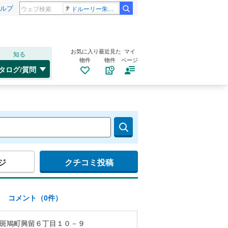
ルプ
ドルーリー朱瑛里 木田美緒莉
お気に入り
最近見た
マイ
知る
物件
物件
ページ
タログ/質問
ジ
クチコミ投稿
)
コメント（0件）
斑鳩町興留６丁目１０－９