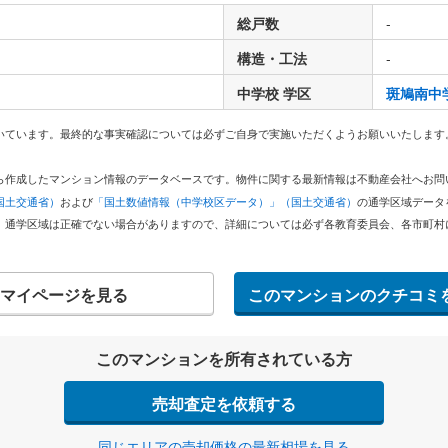
総戸数
-
構造・工法
-
中学校 学区
斑鳩南中
いています。最終的な事実確認については必ずご自身で実施いただくようお願いいたします
どから作成したマンション情報のデータベースです。物件に関する最新情報は不動産会社へお
国土交通省）
および
「国土数値情報（中学校区データ）」（国土交通省）
の通学区域データ
。通学区域は正確でない場合がありますので、詳細については必ず各教育委員会、各市町村
マイページを見る
このマンションのクチコミ
このマンションを所有されている方
売却査定を依頼する
同じエリアの売却価格の最新相場を見る