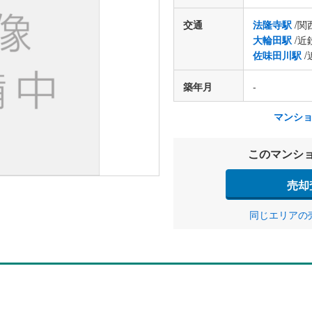
交通
法隆寺駅
/関
大輪田駅
/近
佐味田川駅
/
築年月
-
マンシ
このマンシ
売却
同じエリアの