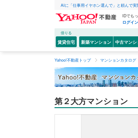
AIに「仕事用イヤホン選んで」と頼んで
IDでも
ログイ
借りる
賃貸住宅
新築マンション
中古マンシ
Yahoo!不動産トップ
マンションカタログ
第２大方マンション