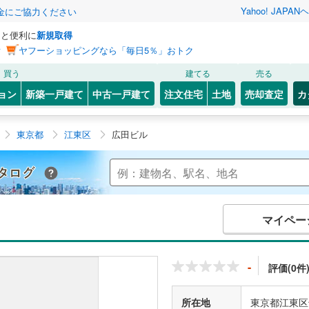
Yahoo! JAPAN
ヘ
金にご協力ください
っと便利に
新規取得
ン
ヤフーショッピングなら「毎日5％」おトク
買う
建てる
売る
ョン
新築一戸建て
中古一戸建て
注文住宅
土地
売却査定
カ
東京都
江東区
広田ビル
Yahoo!不動産 マンションカタログ
マイペー
-
評価(0件
所在地
東京都江東区