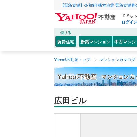
【緊急支援】令和8年熊本地震 緊急支援募
IDでも
ログイ
借りる
賃貸住宅
新築マンション
中古マンシ
Yahoo!不動産トップ
マンションカタログ
広田ビル