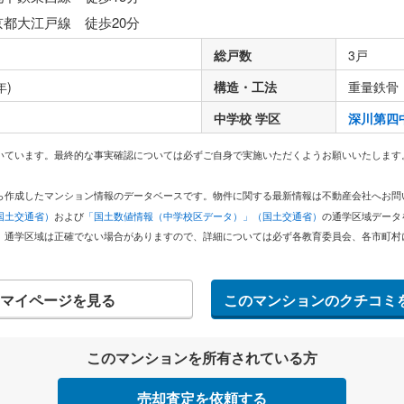
京都大江戸線 徒歩20分
総戸数
3戸
年)
構造・工法
重量鉄骨
中学校 学区
深川第四
いています。最終的な事実確認については必ずご自身で実施いただくようお願いいたします
どから作成したマンション情報のデータベースです。物件に関する最新情報は不動産会社へお
国土交通省）
および
「国土数値情報（中学校区データ）」（国土交通省）
の通学区域データ
。通学区域は正確でない場合がありますので、詳細については必ず各教育委員会、各市町村
マイページを見る
このマンションのクチコミ
このマンションを所有されている方
売却査定を依頼する