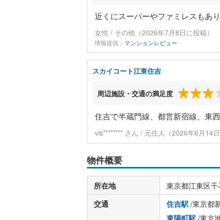
近くにスーパーやファミレスもあ
女性 / その他（2026年7月8日に投稿）
情報提供：
マンションレビュー
スカイコート江東住吉
周辺施設・交通の満足度
住吉で半蔵門線、都営新宿線、東
vis******** さん / 元住人（2026年6月
物件概要
所在地
東京都江東区千
交通
住吉駅
/東京都
東陽町駅
/東京