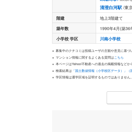
清澄白河駅
/東
階建
地上3階建て
築年数
1990年4月(築36
小学校 学区
川南小学校
募集中のクチコミは投稿ユーザの主観や意見に基づ
マンション情報に関するよくある質問は
こちら
本ページはYahoo!不動産への過去の掲載情報な
検索結果は
「国土数値情報（小学校区データ）」（
学区情報は通学区域を証明するものではありません