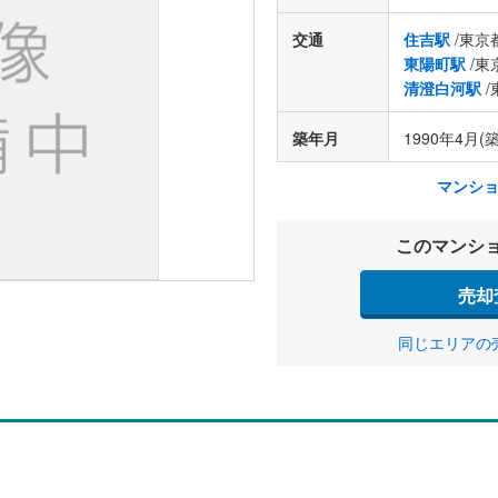
交通
住吉駅
/東京
東陽町駅
/東
清澄白河駅
/
築年月
1990年4月(築
マンシ
このマンシ
売却
同じエリアの