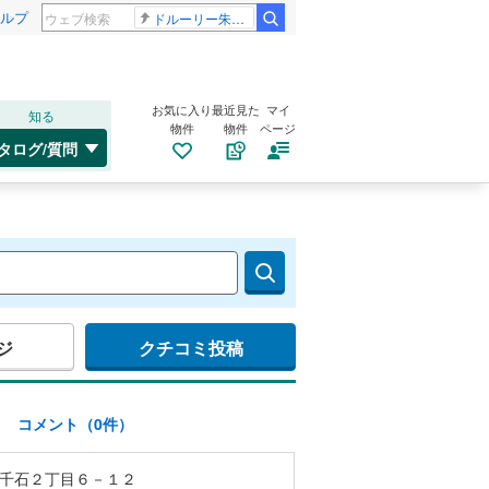
ルプ
ドルーリー朱瑛里 木田美緒莉
お気に入り
最近見た
マイ
知る
物件
物件
ページ
タログ/質問
ジ
クチコミ投稿
)
コメント（0件）
千石２丁目６－１２