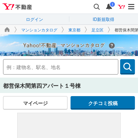
i
ログイン
ID新規取得
マンションカタログ
東京都
足立区
都営保木間
Yahoo!不動産
都営保木間第四アパート１号棟
マイページ
クチコミ投稿