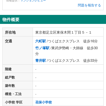
情報提供：
マンションレビュー
問題を報告する
物件概要
所在地
東京都足立区東保木間１丁目５－１
交通
六町駅
/つくばエクスプレス 徒歩16分
竹ノ塚駅
/東武伊勢崎・大師線 徒歩30
分
青井駅
/つくばエクスプレス 徒歩33分
階建
-
総戸数
-
築年数
-
構造・工法
-
小学校 学区
花保小学校