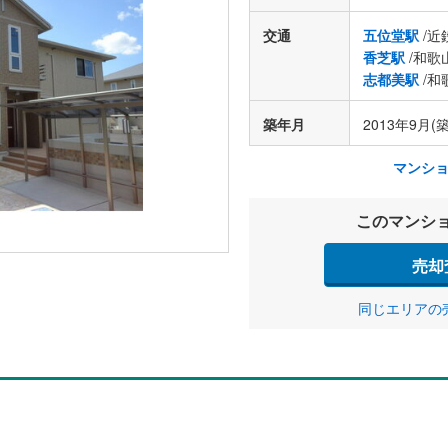
交通
五位堂駅
/近
香芝駅
/和歌
志都美駅
/和
築年月
2013年9月(築
マンシ
このマンシ
売却
同じエリアの