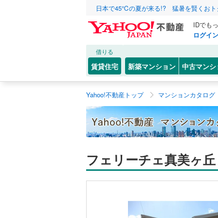
日本で45℃の夏が来る!? 猛暑を賢くお
IDでも
ログイ
借りる
賃貸住宅
新築マンション
中古マンシ
Yahoo!不動産トップ
マンションカタログ
フェリーチェ真美ヶ丘