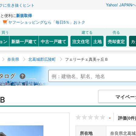
Yahoo! JAPAN
ヘ
トクに生き抜くヒント
っと便利に
新規取得
ン
ヤフーショッピングなら「毎日5％」おトク
買う
建てる
売る
ョン
新築一戸建て
中古一戸建て
注文住宅
土地
売却査定
カ
奈良県
北葛城郡広陵町
フェリーチェ真美ヶ丘Ｂ
Yahoo!不動産 マンションカタログ
マイペー
Ｂ
-
評価(0件
所在地
奈良県北葛城