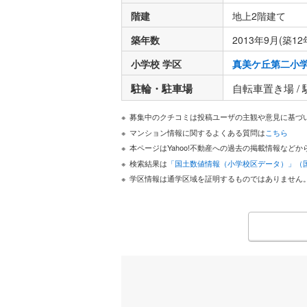
階建
地上2階建て
築年数
2013年9月(築12
小学校 学区
真美ケ丘第二小
駐輪・駐車場
自転車置き場 /
募集中のクチコミは投稿ユーザの主観や意見に基づ
マンション情報に関するよくある質問は
こちら
本ページはYahoo!不動産への過去の掲載情報な
検索結果は
「国土数値情報（小学校区データ）」（
学区情報は通学区域を証明するものではありません