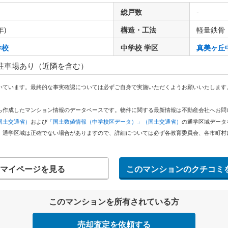
総戸数
-
年)
構造・工法
軽量鉄骨
学校
中学校 学区
真美ヶ丘
 駐車場あり（近隣を含む）
いています。最終的な事実確認については必ずご自身で実施いただくようお願いいたします
どから作成したマンション情報のデータベースです。物件に関する最新情報は不動産会社へお
国土交通省）
および
「国土数値情報（中学校区データ）」（国土交通省）
の通学区域データ
。通学区域は正確でない場合がありますので、詳細については必ず各教育委員会、各市町村
マイページを見る
このマンションのクチコミ
このマンションを所有されている方
売却査定を依頼する