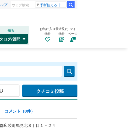
ルプ
予断控える 非核三原則
お気に入り
最近見た
マイ
知る
物件
物件
ページ
タログ/質問
ジ
クチコミ投稿
)
コメント（0件）
郡広陵町馬見北８丁目１－２４