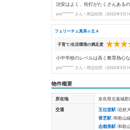
治安はよく、街灯がたくさんある
yvx******** さん / 周辺住民（2022年
フェリーチェ真美ヶ丘Ａ
子育て/生活環境の満足度
小中学校のレベルは高く教育熱心
yvx******** さん / 周辺住民（2022年
物件概要
所在地
奈良県北葛城郡
交通
五位堂駅
/近鉄
香芝駅
/和歌山
志都美駅
/和歌