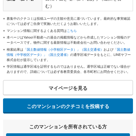
む）
募集中のクチコミは投稿ユーザの主観や意見に基づいています。最終的な事実確認
については必ずご自身で実施いただくようお願いいたします。
マンション情報に関するよくある質問は
こちら
本ページはYahoo!不動産への過去の掲載情報などから作成したマンション情報のデ
ータベースです。物件に関する最新情報は不動産会社へお問い合わせください。
検索結果は
「国土数値情報（小学校区データ）」（国土交通省）
および
「国土数値
情報（中学校区データ）」（国土交通省）
の通学区域データをもとに、LINEヤフー
株式会社が提示しています。
学区情報は通学区域を証明するものではありません。通学区域は正確でない場合が
ありますので、詳細については必ず各教育委員会、各市町村にお問合せください。
マイページを見る
このマンションのクチコミを投稿する
このマンションを所有されている方