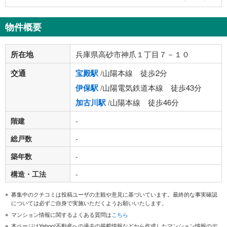
物件概要
所在地
兵庫県高砂市神爪１丁目７－１０
交通
宝殿駅
/山陽本線 徒歩2分
伊保駅
/山陽電気鉄道本線 徒歩43分
加古川駅
/山陽本線 徒歩46分
階建
-
総戸数
-
築年数
-
構造・工法
-
募集中のクチコミは投稿ユーザの主観や意見に基づいています。最終的な事実確認
については必ずご自身で実施いただくようお願いいたします。
マンション情報に関するよくある質問は
こちら
本ページはYahoo!不動産への過去の掲載情報などから作成したマンション情報のデ