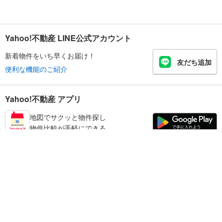
Yahoo!不動産 LINE公式アカウント
新着物件をいち早くお届け！
友だち追加
便利な機能のご紹介
Yahoo!不動産 アプリ
地図でサクッと物件探し
物件比較が手軽にできる
高砂市の不動産情報を探す
不動産・住宅
賃貸住宅
暮らしのお役立ち情報
新築マンション
マンションカタログ
中古マンション
教えて！住まいの先生