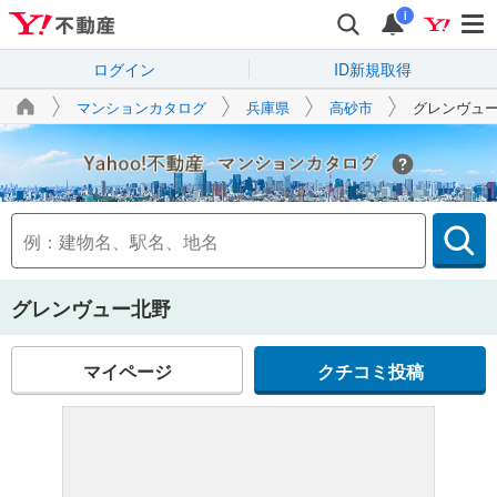
i
ログイン
ID新規取得
マンションカタログ
兵庫県
高砂市
グレンヴュ
Yahoo!不動産
グレンヴュー北野
マイページ
クチコミ投稿