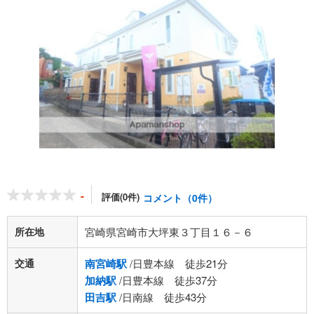
-
評価(0件)
コメント（0件）
所在地
宮崎県宮崎市大坪東３丁目１６－６
交通
南宮崎駅
/日豊本線 徒歩21分
加納駅
/日豊本線 徒歩37分
田吉駅
/日南線 徒歩43分