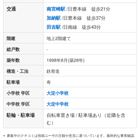
交通
南宮崎駅
/日豊本線 徒歩21分
加納駅
/日豊本線 徒歩37分
田吉駅
/日南線 徒歩43分
階建
地上2階建て
総戸数
-
築年数
1998年8月(築28年)
構造・工法
鉄骨造
駐車場
有
小学校 学区
大淀小学校
中学校 学区
大淀中学校
駐輪・駐車場
自転車置き場 / 駐車場あり（近隣を含
む）
募集中のクチコミは投稿ユーザの主観や意見に基づいています。最終的な事実確認