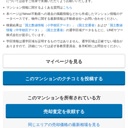
については必ずご自身で実施いただくようお願いいたします。
マンション情報に関するよくある質問は
こちら
本ページはYahoo!不動産への過去の掲載情報などから作成したマンション情報のデ
ータベースです。物件に関する最新情報は不動産会社へお問い合わせください。
検索結果は
「国土数値情報（小学校区データ）」（国土交通省）
および
「国土数値
情報（中学校区データ）」（国土交通省）
の通学区域データをもとに、LINEヤフー
株式会社が提示しています。
学区情報は通学区域を証明するものではありません。通学区域は正確でない場合が
ありますので、詳細については必ず各教育委員会、各市町村にお問合せください。
マイページを見る
このマンションのクチコミを投稿する
このマンションを所有されている方
売却査定を依頼する
同じエリアの売却価格の最新相場を見る