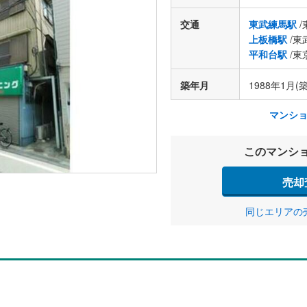
交通
東武練馬駅
/
上板橋駅
/東
平和台駅
/東
築年月
1988年1月(築
マンシ
このマンシ
売却
同じエリアの