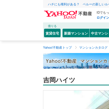
ハチにも権利がある？ ペルーの新しいル
IDでも
ログイ
借りる
賃貸住宅
新築マンション
中古マンシ
Yahoo!不動産トップ
マンションカタログ
吉岡ハイツ