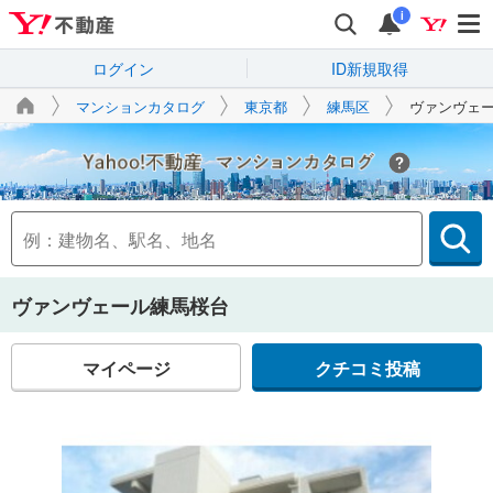
i
ログイン
ID新規取得
マンションカタログ
東京都
練馬区
ヴァンヴェ
Yahoo!不動産
ヴァンヴェール練馬桜台
マイページ
クチコミ投稿