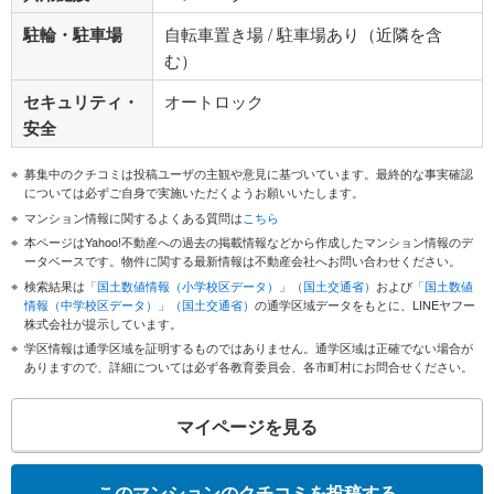
駐輪・駐車場
自転車置き場 / 駐車場あり（近隣を含
む）
セキュリティ・
オートロック
安全
募集中のクチコミは投稿ユーザの主観や意見に基づいています。最終的な事実確認
については必ずご自身で実施いただくようお願いいたします。
マンション情報に関するよくある質問は
こちら
本ページはYahoo!不動産への過去の掲載情報などから作成したマンション情報のデ
ータベースです。物件に関する最新情報は不動産会社へお問い合わせください。
検索結果は
「国土数値情報（小学校区データ）」（国土交通省）
および
「国土数値
情報（中学校区データ）」（国土交通省）
の通学区域データをもとに、LINEヤフー
株式会社が提示しています。
学区情報は通学区域を証明するものではありません。通学区域は正確でない場合が
ありますので、詳細については必ず各教育委員会、各市町村にお問合せください。
マイページを見る
このマンションのクチコミを投稿する