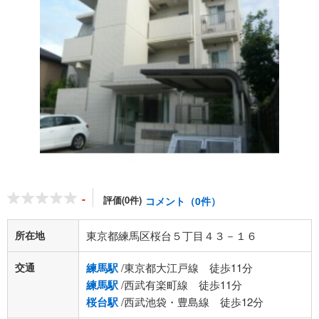
-
評価(0件)
コメント（0件）
所在地
東京都練馬区桜台５丁目４３－１６
交通
練馬駅
/東京都大江戸線 徒歩11分
練馬駅
/西武有楽町線 徒歩11分
桜台駅
/西武池袋・豊島線 徒歩12分