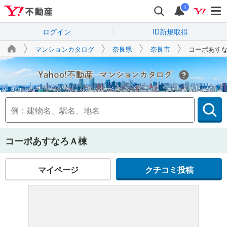
i
ログイン
ID新規取得
マンションカタログ
奈良県
奈良市
コーポあす
Yahoo!不動産
コーポあすなろＡ棟
マイページ
クチコミ投稿