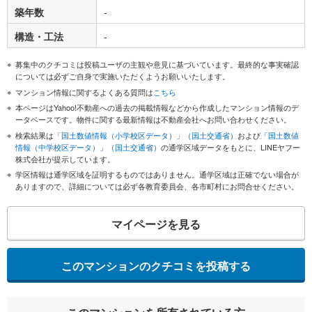
築年数
-
構造・工法
-
募集中のクチコミは投稿ユーザの主観や意見に基づいています。最終的な事実確認
については必ずご自身で実施いただくようお願いいたします。
マンション情報に関するよくある質問は
こちら
本ページはYahoo!不動産への過去の掲載情報などから作成したマンション情報のデ
ータベースです。物件に関する最新情報は不動産会社へお問い合わせください。
検索結果は
「国土数値情報（小学校区データ）」（国土交通省）
および
「国土数値
情報（中学校区データ）」（国土交通省）
の通学区域データをもとに、LINEヤフー
株式会社が提示しています。
学区情報は通学区域を証明するものではありません。通学区域は正確でない場合が
ありますので、詳細については必ず各教育委員会、各市町村にお問合せください。
マイページを見る
このマンションのクチコミを投稿する