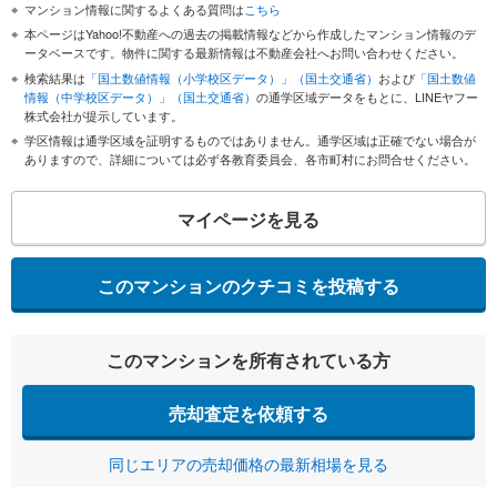
マンション情報に関するよくある質問は
こちら
本ページはYahoo!不動産への過去の掲載情報などから作成したマンション情報のデ
ータベースです。物件に関する最新情報は不動産会社へお問い合わせください。
検索結果は
「国土数値情報（小学校区データ）」（国土交通省）
および
「国土数値
情報（中学校区データ）」（国土交通省）
の通学区域データをもとに、LINEヤフー
株式会社が提示しています。
学区情報は通学区域を証明するものではありません。通学区域は正確でない場合が
ありますので、詳細については必ず各教育委員会、各市町村にお問合せください。
マイページを見る
このマンションのクチコミを投稿する
このマンションを所有されている方
売却査定を依頼する
同じエリアの売却価格の最新相場を見る