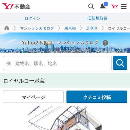
i
ログイン
ID新規取得
マンションカタログ
東京都
足立区
ロイヤルコ
Yahoo!不動産
ロイヤルコーポ宝
マイページ
クチコミ投稿