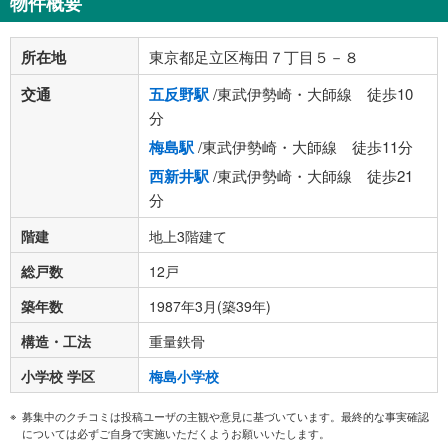
物件概要
所在地
東京都足立区梅田７丁目５－８
交通
五反野駅
/東武伊勢崎・大師線 徒歩10
分
梅島駅
/東武伊勢崎・大師線 徒歩11分
西新井駅
/東武伊勢崎・大師線 徒歩21
分
階建
地上3階建て
総戸数
12戸
築年数
1987年3月(築39年)
構造・工法
重量鉄骨
小学校 学区
梅島小学校
募集中のクチコミは投稿ユーザの主観や意見に基づいています。最終的な事実確認
については必ずご自身で実施いただくようお願いいたします。