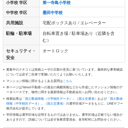
小学校 学区
第一寺島小学校
中学校 学区
墨田中学校
共用施設
宅配ボックスあり / エレベーター
駐輪・駐車場
自転車置き場 / 駐車場あり（近隣を含
む）
セキュリティ・
オートロック
安全
募集中のクチコミは投稿ユーザの主観や意見に基づいています。最終的な事実確認
については必ずご自身で実施いただくようお願いいたします。
マンション情報に関するよくある質問は
こちら
本ページはYahoo!不動産への過去の掲載情報などから作成したマンション情報のデ
ータベースです。物件に関する最新情報は不動産会社へお問い合わせください。
検索結果は
「国土数値情報（小学校区データ）」（国土交通省）
および
「国土数値
情報（中学校区データ）」（国土交通省）
の通学区域データをもとに、LINEヤフー
株式会社が提示しています。
学区情報は通学区域を証明するものではありません。通学区域は正確でない場合が
ありますので、詳細については必ず各教育委員会、各市町村にお問合せください。