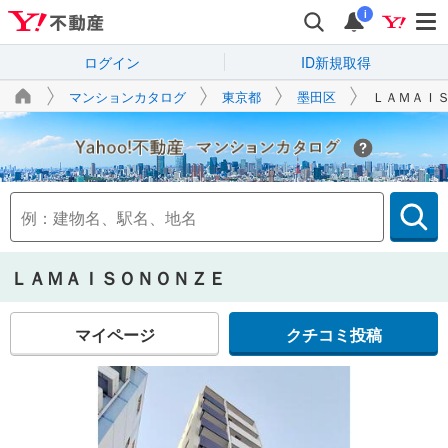
i
ログイン
ID新規取得
マンションカタログ
東京都
墨田区
ＬＡＭＡＩ
Yahoo!不動産
ＬＡＭＡＩＳＯＮＯＮＺＥ
マイページ
クチコミ投稿