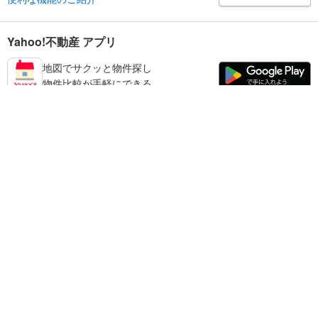
Yahoo!不動産 アプリ
地図でサクッと物件探し
物件比較が手軽にできる
墨田区の不動産情報を探す
不動産・住宅
賃貸住宅
暮らしのお役立ち情報
新築マンション
マンションカタログ
中古マンション
教えて！住まいの先生
Yahoo!不動産
Yahoo! JAPAN
新築一戸建て
中古一戸建て
プライバシーポリシー
プライバシーセンター
注文住宅
土地
規約
掲載希望の方へ
免責事項
ご意見・ご要望
ヘルプ
売却査定
© LY Corporation