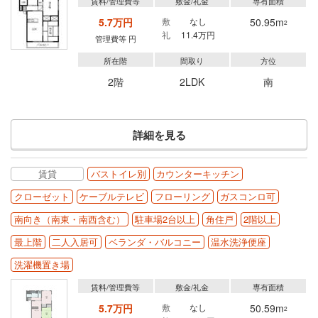
賃料/管理費等
敷金/礼金
専有面積
5.7万円
敷
なし
50.95m
2
礼
11.4万円
管理費等 円
所在階
間取り
方位
2階
2LDK
南
詳細を見る
賃貸
バストイレ別
カウンターキッチン
クローゼット
ケーブルテレビ
フローリング
ガスコンロ可
南向き（南東・南西含む）
駐車場2台以上
角住戸
2階以上
最上階
二人入居可
ベランダ・バルコニー
温水洗浄便座
洗濯機置き場
賃料/管理費等
敷金/礼金
専有面積
5.7万円
敷
なし
50.59m
2