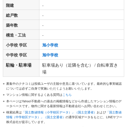
階建
-
総戸数
-
築年数
-
構造・工法
-
小学校 学区
旭小学校
中学校 学区
旭中学校
駐輪・駐車場
駐車場あり（近隣を含む） / 自転車置き
場
募集中のクチコミは投稿ユーザの主観や意見に基づいています。最終的な事実確認
については必ずご自身で実施いただくようお願いいたします。
マンション情報に関するよくある質問は
こちら
本ページはYahoo!不動産への過去の掲載情報などから作成したマンション情報のデ
ータベースです。物件に関する最新情報は不動産会社へお問い合わせください。
検索結果は
「国土数値情報（小学校区データ）」（国土交通省）
および
「国土数値
情報（中学校区データ）」（国土交通省）
の通学区域データをもとに、LINEヤフー
株式会社が提示しています。