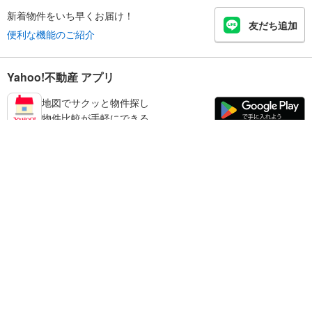
新着物件をいち早くお届け！
友だち追加
便利な機能のご紹介
Yahoo!不動産 アプリ
地図でサクッと物件探し
物件比較が手軽にできる
延岡市の不動産情報を探す
不動産・住宅
賃貸住宅
暮らしのお役立ち情報
新築マンション
マンションカタログ
中古マンション
教えて！住まいの先生
Yahoo!不動産
Yahoo! JAPAN
新築一戸建て
中古一戸建て
プライバシーポリシー
プライバシーセンター
注文住宅
土地
規約
掲載希望の方へ