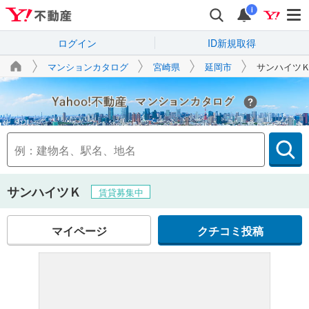
i
ログイン
ID新規取得
マンションカタログ
宮崎県
延岡市
サンハイツ
Yahoo!不動産
サンハイツＫ
賃貸募集中
マイページ
クチコミ投稿