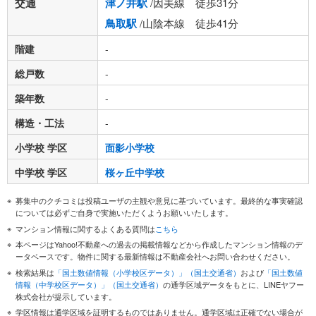
交通
津ノ井駅
/因美線 徒歩31分
鳥取駅
/山陰本線 徒歩41分
階建
-
総戸数
-
築年数
-
構造・工法
-
小学校 学区
面影小学校
中学校 学区
桜ヶ丘中学校
募集中のクチコミは投稿ユーザの主観や意見に基づいています。最終的な事実確認
については必ずご自身で実施いただくようお願いいたします。
マンション情報に関するよくある質問は
こちら
本ページはYahoo!不動産への過去の掲載情報などから作成したマンション情報のデ
ータベースです。物件に関する最新情報は不動産会社へお問い合わせください。
検索結果は
「国土数値情報（小学校区データ）」（国土交通省）
および
「国土数値
情報（中学校区データ）」（国土交通省）
の通学区域データをもとに、LINEヤフー
株式会社が提示しています。
学区情報は通学区域を証明するものではありません。通学区域は正確でない場合が