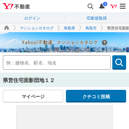
i
ログイン
ID新規取得
マンションカタログ
鳥取県
鳥取市
県営住宅面
Yahoo!不動産
県営住宅面影団地１２
マイページ
クチコミ投稿