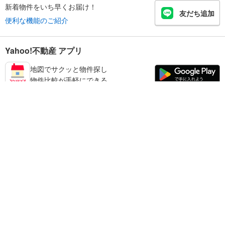
新着物件をいち早くお届け！
友だち追加
便利な機能のご紹介
Yahoo!不動産 アプリ
地図でサクッと物件探し
物件比較が手軽にできる
鳥取市の不動産情報を探す
不動産・住宅
賃貸住宅
暮らしのお役立ち情報
新築マンション
マンションカタログ
中古マンション
教えて！住まいの先生
Yahoo!不動産
Yahoo! JAPAN
新築一戸建て
中古一戸建て
プライバシーポリシー
プライバシーセンター
注文住宅
土地
規約
掲載希望の方へ