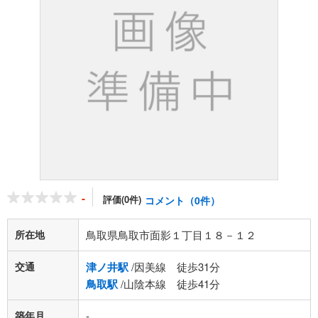
-
評価(0件)
コメント（0件）
所在地
鳥取県鳥取市面影１丁目１８－１２
交通
津ノ井駅
/因美線 徒歩31分
鳥取駅
/山陰本線 徒歩41分
築年月
-