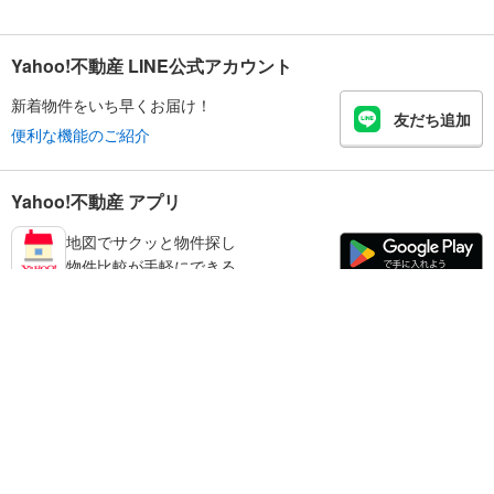
Yahoo!不動産 LINE公式アカウント
新着物件をいち早くお届け！
友だち追加
便利な機能のご紹介
Yahoo!不動産 アプリ
地図でサクッと物件探し
物件比較が手軽にできる
足立区の不動産情報を探す
不動産・住宅
賃貸住宅
暮らしのお役立ち情報
新築マンション
マンションカタログ
中古マンション
教えて！住まいの先生