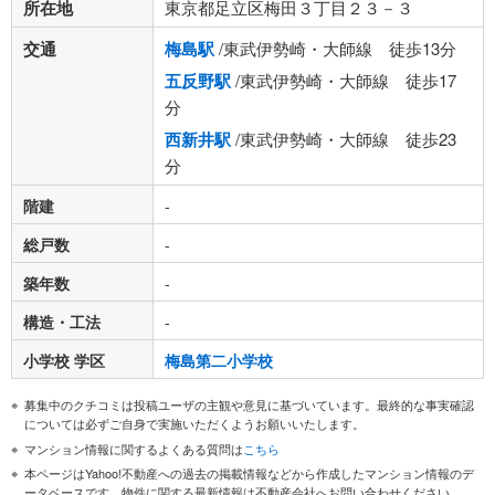
所在地
東京都足立区梅田３丁目２３－３
交通
梅島駅
/東武伊勢崎・大師線 徒歩13分
五反野駅
/東武伊勢崎・大師線 徒歩17
分
西新井駅
/東武伊勢崎・大師線 徒歩23
分
階建
-
総戸数
-
築年数
-
構造・工法
-
小学校 学区
梅島第二小学校
募集中のクチコミは投稿ユーザの主観や意見に基づいています。最終的な事実確認
については必ずご自身で実施いただくようお願いいたします。
マンション情報に関するよくある質問は
こちら
本ページはYahoo!不動産への過去の掲載情報などから作成したマンション情報のデ
ータベースです。物件に関する最新情報は不動産会社へお問い合わせください。