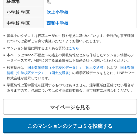
駐車場
無
小学校 学区
吹上小学校
中学校 学区
西和中学校
募集中のクチコミは投稿ユーザの主観や意見に基づいています。最終的な事実確認
については必ずご自身で実施いただくようお願いいたします。
マンション情報に関するよくある質問は
こちら
本ページはYahoo!不動産への過去の掲載情報などから作成したマンション情報のデ
ータベースです。物件に関する最新情報は不動産会社へお問い合わせください。
検索結果は
「国土数値情報（小学校区データ）」（国土交通省）
および
「国土数値
情報（中学校区データ）」（国土交通省）
の通学区域データをもとに、LINEヤフー
株式会社が提示しています。
学区情報は通学区域を証明するものではありません。通学区域は正確でない場合が
ありますので、詳細については必ず各教育委員会、各市町村にお問合せください。
マイページを見る
このマンションのクチコミを投稿する