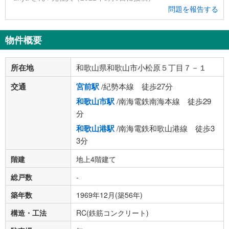
問題を報告する
物件概要
所在地
和歌山県和歌山市小松原５丁目７－１
交通
宮前駅
/紀勢本線 徒歩27分
和歌山市駅
/南海電鉄南海本線 徒歩29
分
和歌山港駅
/南海電鉄和歌山港線 徒歩3
3分
階建
地上4階建て
総戸数
-
築年数
1969年12月(築56年)
構造・工法
RC(鉄筋コンクリート)